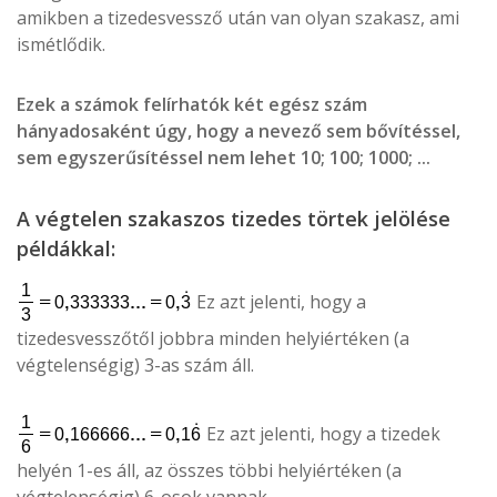
amikben a tizedesvessző után van olyan szakasz, ami
ismétlődik.
Ezek a számok felírhatók két egész szám
hányadosaként úgy, hogy a nevező sem bővítéssel,
sem egyszerűsítéssel nem lehet 10; 100; 1000; ...
A végtelen szakaszos tizedes törtek jelölése
példákkal:
Ez azt jelenti, hogy a
tizedesvesszőtől jobbra minden helyiértéken (a
végtelenségig) 3-as szám áll.
Ez azt jelenti, hogy a tizedek
helyén 1-es áll, az összes többi helyiértéken (a
végtelenségig) 6-osok vannak.