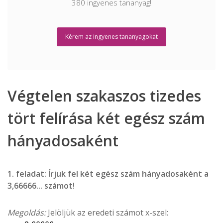
INGYENES tananyagok
380 ingyenes tananyag!
KÓDOLATLAN hétvégék
Kérem az ingyenes tananyagokat
Tanulási TIPPEK
KÜLÖNLEGES ajánlatok
Heti TOP videók
Végtelen szakaszos tizedes
tört felírása két egész szám
hányadosaként
1. feladat: Írjuk fel két egész szám hányadosaként a
3,66666... számot!
Megoldás:
Jelöljük az eredeti számot x-szel: