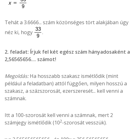
Tehát a 3.6666... szám közönséges tört alakjában úgy
néz ki, hogy
.
2. feladat: Írjuk fel két egész szám hányadosaként a
2,56565656.... számot!
Megoldás:
Ha hosszabb szakasz ismétlődik (mint
például a feladatban) attól függően, milyen hosszú a
szakasz, a százszorosát, ezerszeresét... kell venni a
számnak.
Itt a 100-szorosát kell venni a számnak, mert 2
2
számjegy ismétlődik (10
-szorosát vesszük).