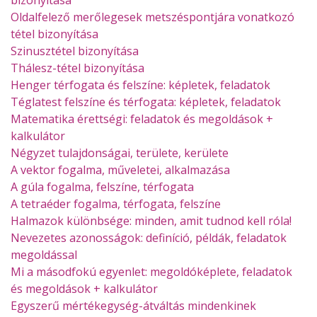
Oldalfelező merőlegesek metszéspontjára vonatkozó
tétel bizonyítása
Szinusztétel bizonyítása
Thálesz-tétel bizonyítása
Henger térfogata és felszíne: képletek, feladatok
Téglatest felszíne és térfogata: képletek, feladatok
Matematika érettségi: feladatok és megoldások +
kalkulátor
Négyzet tulajdonságai, területe, kerülete
A vektor fogalma, műveletei, alkalmazása
A gúla fogalma, felszíne, térfogata
A tetraéder fogalma, térfogata, felszíne
Halmazok különbsége: minden, amit tudnod kell róla!
Nevezetes azonosságok: definíció, példák, feladatok
megoldással
Mi a másodfokú egyenlet: megoldóképlete, feladatok
és megoldások + kalkulátor
Egyszerű mértékegység-átváltás mindenkinek