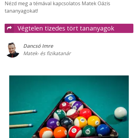
Nézd meg a témával kapcsolatos Matek Oázis
tananyagokat!
Végtelen tizedes tört tananyagok
Dancsó Imre
Matek- és fizikatanár