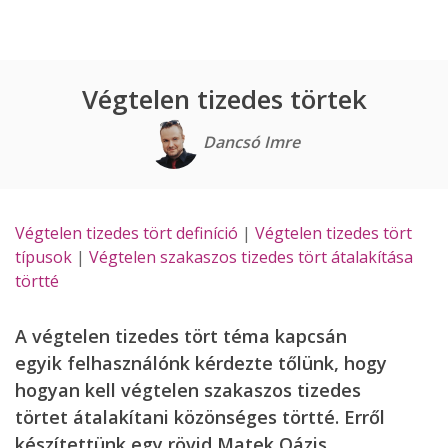
Végtelen tizedes törtek
Dancsó Imre
Végtelen tizedes tört definíció
|
Végtelen tizedes tört
típusok
|
Végtelen szakaszos tizedes tört átalakítása
törtté
A végtelen tizedes tört téma kapcsán
egyik felhasználónk kérdezte tőlünk, hogy
hogyan kell végtelen szakaszos tizedes
törtet átalakítani közönséges törtté. Erről
készítettünk egy rövid Matek Oázis