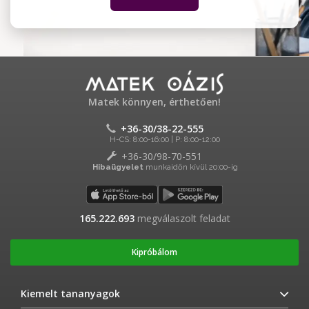
Matek könnyen, érthetően!
+36-30/38-22-555
H-CS: 8:00-16:00 | P: 8:00-12:00
+36-30/98-70-551
Hibaügyelet
munkaidőn kívül 20:00-ig
165.222.823
megválaszolt feladat
Kipróbálom
Kiemelt tananyagok