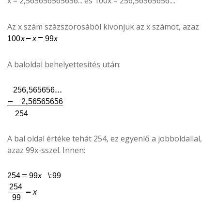
x = 2,565656565656... és 100x = 256,56565656....
Az x szám százszorosából kivonjuk az x számot, azaz
A baloldal behelyettesítés után:
A bal oldal értéke tehát 254, ez egyenlő a jobboldallal,
azaz 99x-sszel. Innen: