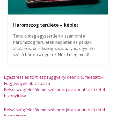
Háromszög területe – képlet
Tanuld meg egyszerűen kiszámolni a
háromszög területét! Képletek és példák
általános, derékszögű, szabályos, egyenlő
szárú háromszögekre. Nézd meg most!
Egészrész és törtrész függvény: definíció, feladatok
Függvények ábrázolása
Belső szögfelezők metszéspontjára vonatkozó tétel
bizonyítása
Belső szögfelezők metszéspontjára vonatkozó tétel
bizonyítása