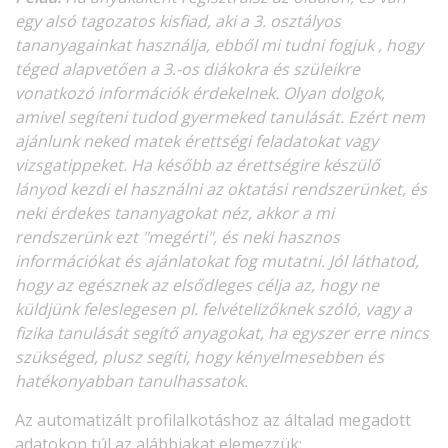
egy alsó tagozatos kisfiad, aki a 3. osztályos
tananyagainkat használja, ebből mi tudni fogjuk , hogy
téged alapvetően a 3.-os diákokra és szüleikre
vonatkozó információk érdekelnek. Olyan dolgok,
amivel segíteni tudod gyermeked tanulását. Ezért nem
ajánlunk neked matek érettségi feladatokat vagy
vizsgatippeket. Ha később az érettségire készülő
lányod kezdi el használni az oktatási rendszerünket, és
neki érdekes tananyagokat néz, akkor a mi
rendszerünk ezt "megérti", és neki hasznos
információkat és ajánlatokat fog mutatni. Jól láthatod,
hogy az egésznek az elsődleges célja az, hogy ne
küldjünk feleslegesen pl. felvételizőknek szóló, vagy a
fizika tanulását segítő anyagokat, ha egyszer erre nincs
szükséged, plusz segíti, hogy kényelmesebben és
hatékonyabban tanulhassatok.
Az automatizált profilalkotáshoz az általad megadott
adatokon túl az alábbiakat elemezzük: