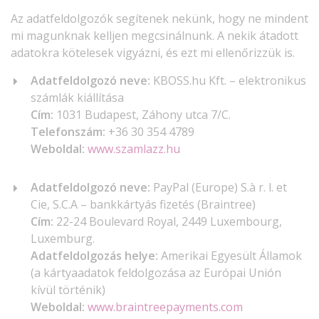
Az adatfeldolgozók segítenek nekünk, hogy ne mindent
mi magunknak kelljen megcsinálnunk. A nekik átadott
adatokra kötelesek vigyázni, és ezt mi ellenőrizzük is.
Adatfeldolgozó neve:
KBOSS.hu Kft. – elektronikus
számlák kiállítása
Cím:
1031 Budapest, Záhony utca 7/C.
Telefonszám:
+36 30 354 4789
Weboldal:
www.szamlazz.hu
Adatfeldolgozó neve:
PayPal (Europe) S.à r. l. et
Cie, S.C.A – bankkártyás fizetés (Braintree)
Cím:
22-24 Boulevard Royal, 2449 Luxembourg,
Luxemburg.
Adatfeldolgozás helye:
Amerikai Egyesült Államok
(a kártyaadatok feldolgozása az Európai Unión
kívül történik)
Weboldal:
www.braintreepayments.com