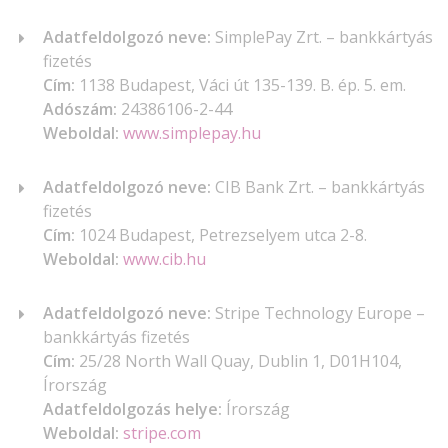
Adatfeldolgozó neve:
SimplePay Zrt. – bankkártyás
fizetés
Cím:
1138 Budapest, Váci út 135-139. B. ép. 5. em.
Adószám:
24386106-2-44
Weboldal:
www.simplepay.hu
Adatfeldolgozó neve:
CIB Bank Zrt. – bankkártyás
fizetés
Cím:
1024 Budapest, Petrezselyem utca 2-8.
Weboldal:
www.cib.hu
Adatfeldolgozó neve:
Stripe Technology Europe –
bankkártyás fizetés
Cím:
25/28 North Wall Quay, Dublin 1, D01H104,
Írország
Adatfeldolgozás helye:
Írország
Weboldal:
stripe.com