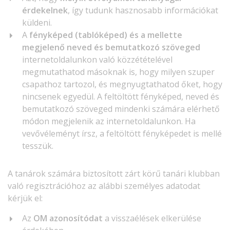
érdekelnek
, így tudunk hasznosabb információkat
küldeni.
A
fényképed (tablóképed) és a mellette
megjelenő neved és bemutatkozó szöveged
internetoldalunkon való közzétételével
megmutathatod másoknak is, hogy milyen szuper
csapathoz tartozol, és megnyugtathatod őket, hogy
nincsenek egyedül. A feltöltött fényképed, neved és
bemutatkozó szöveged mindenki számára elérhető
módon megjelenik az internetoldalunkon. Ha
vevővéleményt írsz, a feltöltött fényképedet is mellé
tesszük.
A tanárok számára biztosított zárt körű tanári klubban
való regisztrációhoz az alábbi személyes adatodat
kérjük el:
Az
OM azonosítódat
a visszaélések elkerülése