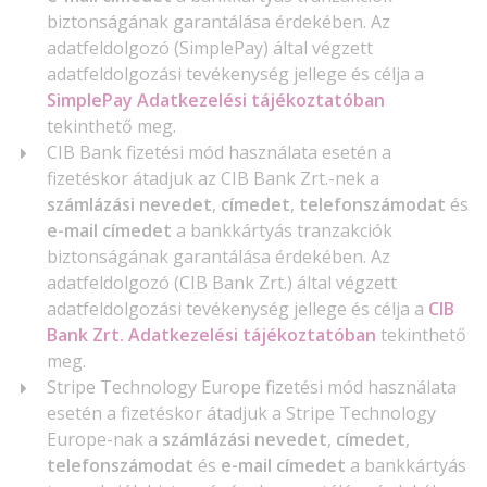
biztonságának garantálása érdekében. Az
adatfeldolgozó (SimplePay) által végzett
adatfeldolgozási tevékenység jellege és célja a
SimplePay Adatkezelési tájékoztatóban
tekinthető meg.
CIB Bank fizetési mód használata esetén a
fizetéskor átadjuk az CIB Bank Zrt.-nek a
számlázási nevedet
,
címedet
,
telefonszámodat
és
e-mail címedet
a bankkártyás tranzakciók
biztonságának garantálása érdekében. Az
adatfeldolgozó (CIB Bank Zrt.) által végzett
adatfeldolgozási tevékenység jellege és célja a
CIB
Bank Zrt. Adatkezelési tájékoztatóban
tekinthető
meg.
Stripe Technology Europe fizetési mód használata
esetén a fizetéskor átadjuk a Stripe Technology
Europe-nak a
számlázási nevedet
,
címedet
,
telefonszámodat
és
e-mail címedet
a bankkártyás