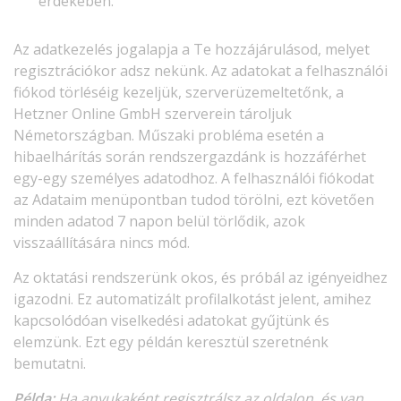
érdekében.
Az adatkezelés jogalapja a Te hozzájárulásod, melyet
regisztrációkor adsz nekünk. Az adatokat a felhasználói
fiókod törléséig kezeljük, szerverüzemeltetőnk, a
Hetzner Online GmbH szerverein tároljuk
Németországban. Műszaki probléma esetén a
hibaelhárítás során rendszergazdánk is hozzáférhet
egy-egy személyes adatodhoz. A felhasználói fiókodat
az Adataim menüpontban tudod törölni, ezt követően
minden adatod 7 napon belül törlődik, azok
visszaállítására nincs mód.
Az oktatási rendszerünk okos, és próbál az igényeidhez
igazodni. Ez automatizált profilalkotást jelent, amihez
kapcsolódóan viselkedési adatokat gyűjtünk és
elemzünk. Ezt egy példán keresztül szeretnénk
bemutatni.
Példa:
Ha anyukaként regisztrálsz az oldalon, és van