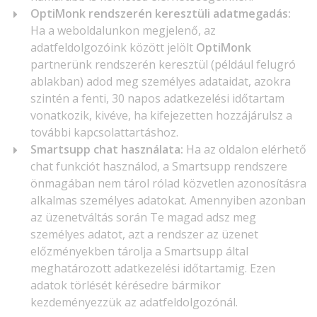
OptiMonk rendszerén keresztüli adatmegadás:
Ha a weboldalunkon megjelenő, az
adatfeldolgozóink között jelölt
OptiMonk
partnerünk rendszerén keresztül (például felugró
ablakban) adod meg személyes adataidat, azokra
szintén a fenti, 30 napos adatkezelési időtartam
vonatkozik, kivéve, ha kifejezetten hozzájárulsz a
további kapcsolattartáshoz.
Smartsupp chat használata:
Ha az oldalon elérhető
chat funkciót használod, a Smartsupp rendszere
önmagában nem tárol rólad közvetlen azonosításra
alkalmas személyes adatokat. Amennyiben azonban
az üzenetváltás során Te magad adsz meg
személyes adatot, azt a rendszer az üzenet
előzményekben tárolja a Smartsupp által
meghatározott adatkezelési időtartamig. Ezen
adatok törlését kérésedre bármikor
kezdeményezzük az adatfeldolgozónál.