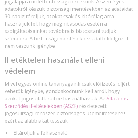
jogalapja a mi létfontosságú érdekünk. A személyes
adatokról készült biztonsági mentésekben az adataidat
30 napig tároljuk, azokat csak és kizárólag arra
használjuk fel, hogy meghibásodás esetén a
szolgáltatásainkat továbbra is biztosítani tudjuk
számodra. A biztonsági mentésekhez adatfeldolgozót
nem veszünk igénybe.
Illetéktelen használat elleni
védelem
Mivel egyes online tananyagaink csak előfizetési díjért
vehetők igénybe, gondoskodnunk kell arról, hogy
azokat jogosulatlanul ne használhassák. Az
Általános
Szerződési Feltételekben (ÁSZF)
részletezett
jogosultsági rendszer biztonságos üzemeltetéséhez
ezért az alábbiakat tesszük:
Eltároljuk a felhasználó