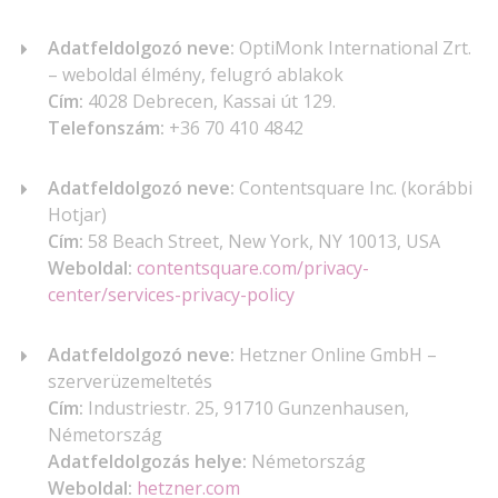
Adatfeldolgozó neve:
OptiMonk International Zrt.
– weboldal élmény, felugró ablakok
Cím:
4028 Debrecen, Kassai út 129.
Telefonszám:
+36 70 410 4842
Adatfeldolgozó neve:
Contentsquare Inc. (korábbi
Hotjar)
Cím:
58 Beach Street, New York, NY 10013, USA
Weboldal:
contentsquare.com/privacy-
center/services-privacy-policy
Adatfeldolgozó neve:
Hetzner Online GmbH –
szerverüzemeltetés
Cím:
Industriestr. 25, 91710 Gunzenhausen,
Németország
Adatfeldolgozás helye:
Németország
Weboldal:
hetzner.com