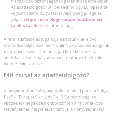
tranzakciók biztonságának garantálása érdekében.
Az adatfeldolgozó (Stripe Technology Europe) által
végzett adatfeldolgozási tevékenység jellege és
célja a
Stripe Technology Europe Adatkezelési
tájékoztatóban
tekinthető meg.
A fenti adatkezelés jogalapja a köztünk létrejövő
szerződés teljesítése, mert online oktatási csomagjaink
megrendelésével szerződés jön létre köztünk. Az
adatokat a jogszabályokban meghatározott elévülési
időig, 5 évig tároljuk.
Mit csinál az adatfeldolgozó?
A megadott bankkártyaadatokat a banki partnerünk, a
PayPal (Europe) S.à r. l. et Cie, S.C.A biztonsági és
visszaélés-megelőzési okból szintén a rá vonatkozó
törvényeknek megfelelően tárolja. A könyvelőnk (AD