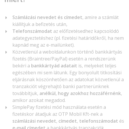
Számlázási nevedet és címedet
, amire a számlát
kiállítjuk a befizetés után,
Telefonszámodat
az előfizetésedhez kapcsolódó
adategyeztetéshez (pl. fizetési határidőkről, ha nem
kapnád meg az e-mailünket).
Közvetlenül a weboldalunkon történő bankkártyás
fizetés (Braintree/PayPal) esetén a rendszerünk
bekéri a
bankkártyád adatait
is, melyeket teljes
egészében mi sem látunk. Egy bonyolult titkosítási
eljárásnak köszönhetően az adatokat közvetlenül a
tranzakciót végrehajtó banki partnerünknek
továbbítjuk,
anélkül, hogy azokhoz hozzáférnénk
,
amikor azokat megadod.
SimplePay fizetési mód használata esetén a
fizetéskor átadjuk az OTP Mobil Kft-nek a
számlázási nevedet
,
címedet
,
telefonszámodat
és
e-mail címedet
a bankkártyás tranzakciók