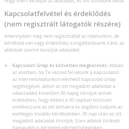
hogy miért kezeljük az adataidat, és mit csinálunk velük.
Kapcsolatfelvétel és érdeklődés
(nem regisztrált látogatók részére)
Amennyiben még nem regisztráltál az oldalunkon, de
kérdésed van vagy érdeklődsz szolgáltatásaink iránt, az
alábbiak szerint kezeljük adataidat:
Kapcsolati űrlap és közvetlen megkeresés:
Abban
az esetben, ha Te veszed fel velünk a kapcsolatot
az internetoldalunkon elérhető kapcsolati űrlap
segítségével, akkor az ott megadott adataidat a
válaszadást követően 30 napig tároljuk annak
érdekében, hogy ebben a 30 napban biztosan
emlékezzünk az ott leírtakra és segíteni tudjunk az
esetleges további kérdésekben. 30 nap után az ott
megadott adataidat töröljük. Ezen adatok törlését
hamarabb is kérheted elérhetőségeinken.