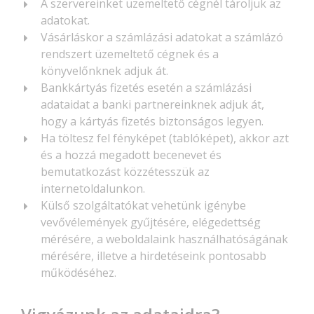
A szervereinket üzemeltető cégnél tároljuk az
adatokat.
Vásárláskor a számlázási adatokat a számlázó
rendszert üzemeltető cégnek és a
könyvelőnknek adjuk át.
Bankkártyás fizetés esetén a számlázási
adataidat a banki partnereinknek adjuk át,
hogy a kártyás fizetés biztonságos legyen.
Ha töltesz fel fényképet (tablóképet), akkor azt
és a hozzá megadott becenevet és
bemutatkozást közzétesszük az
internetoldalunkon.
Külső szolgáltatókat vehetünk igénybe
vevővélemények gyűjtésére, elégedettség
mérésére, a weboldalaink használhatóságának
mérésére, illetve a hirdetéseink pontosabb
működéséhez.