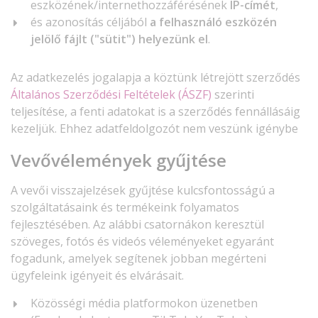
eszközének/internethozzáférésének
IP-címét
,
és azonosítás céljából
a felhasználó eszközén
jelölő fájlt ("sütit") helyezünk el
.
Az adatkezelés jogalapja a köztünk létrejött szerződés
Általános Szerződési Feltételek (ÁSZF)
szerinti
teljesítése, a fenti adatokat is a szerződés fennállásáig
kezeljük. Ehhez adatfeldolgozót nem veszünk igénybe
Vevővélemények gyűjtése
A vevői visszajelzések gyűjtése kulcsfontosságú a
szolgáltatásaink és termékeink folyamatos
fejlesztésében. Az alábbi csatornákon keresztül
szöveges, fotós és videós véleményeket egyaránt
fogadunk, amelyek segítenek jobban megérteni
ügyfeleink igényeit és elvárásait.
Közösségi média platformokon üzenetben