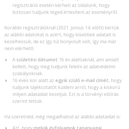
regisztráció esetén kérheti az oldalunk, hogy
biztosan tudjunk téged értesíteni az eseményről.
Korábbi regisztrálóknál (2021. június 14. előtt) kértük
az alábbi adatokat is azért, hogy kisebbek adatait is
kezelhessük, de ez így túl bonyolult volt, így ma már
nem elérhető:
A
születési dátumot
16 év alattiaknál, ami amiatt
kellett, hogy meg tudjunk felelni az adatvédelmi
szabályoknak.
16 éves kor alatt az
egyik szülő e-mail címét
, hogy
tudjunk tájékoztatót küldeni arról, hogy a kiskorú
milyen adataidat kezeljük. Ezt is a törvényi előírás
szerint tettük.
Ha szeretnéd, még megadhatod az alábbi adataidat is:
Azt, hogy
melyik évfolyamok tananyagai