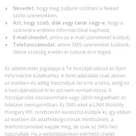
Nevedet
, hogy meg tudjunk szólítani a Neked
szóló üzenetekben,
Azt, hogy szülő, diák vagy tanár vagy-e
, hogy a
számodra érdekes információkat kaphasd,
E-mail címedet
, amire az e-mail üzeneteket küldjük,
Telefonszámodat
, amire SMS-üzeneteket küldünk,
illetve szükség esetén el tudunk érni téged.
Az adatkezelés jogalapja a Te hozzájárulásod az ilyen
információk küldéséhez. A fenti adataidat csak abban
az esetben és addig használjuk fel erre a célra, amíg ez
a hozzájárulásod él és azt nem vontad vissza. A
hozzájárulás visszavonható vagy újból megadható az
Adataim menüpontban. Az SMS-eket a LINK Mobility
Hungary Kft. rendszerén keresztül küldjük ki, így ebben
az esetben ők adatfeldolgozónak minősülnek, a
telefonszámodat kapják meg, de csak az SMS-hez
használják. Ha a weboldalainkon elérhető chatet