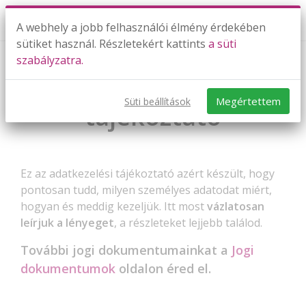
A webhely a jobb felhasználói élmény érdekében
sütiket használ. Részletekért kattints
a süti
szabályzatra.
Adatkezelési
Megértettem
Süti beállítások
tájékoztató
Ez az adatkezelési tájékoztató azért készült, hogy
pontosan tudd, milyen személyes adatodat miért,
hogyan és meddig kezeljük. Itt most
vázlatosan
leírjuk a lényeget
, a részleteket lejjebb találod.
További jogi dokumentumainkat a
Jogi
dokumentumok
oldalon éred el.