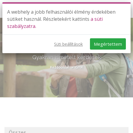
A webhely a jobb felhasználói élmény érdekében
sütiket használ. Részletekért kattints
a süti
szabályzatra.
Megértettem
Süti beállítások
GYIK
Gyakran ismételt kérdések
Kezdőoldal
GYIK
Összes