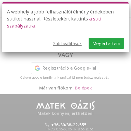
A webhely a jobb felhasználói élmény érdekében
sütiket használ. Részletekért kattints
a süti
szabályzatra.
Regisztráció
Regisztrálok email címmel
Megértettem
Süti beállítások
VAGY
Kiskorú google family link profillal itt nem tudsz regisztrálni
Már van fiókom.
Belépek
Matek könnyen, érthetően!
+36-30/38-22-555
H-CS: 8:00-16:00 | P: 8:00-12:00