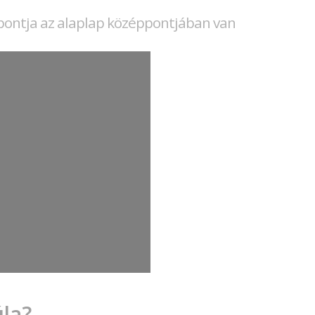
ppontja az alaplap középpontjában van
úla?