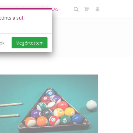
MOTIVÁCIÓ
VÁSÁRLÁS
ttints
a süti
Megértettem
sok