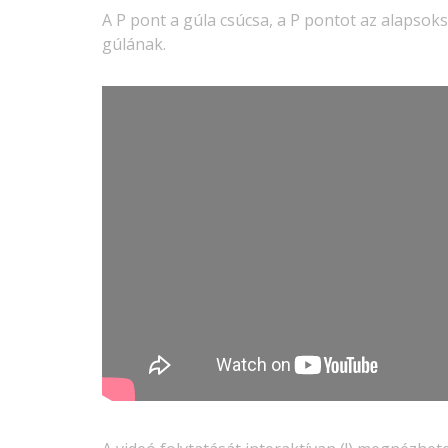
A P pont a gúla csúcsa, a P pontot az alapsok
gúlának.