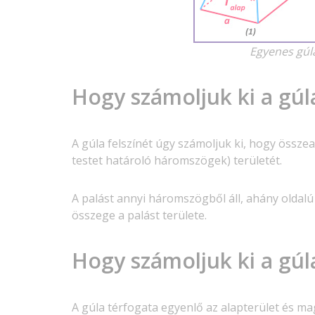
Egyenes gúla
Hogy számoljuk ki a gúla
A gúla felszínét úgy számoljuk ki, hogy összea
testet határoló háromszögek) területét.
A palást annyi háromszögből áll, ahány oldal
összege a palást területe.
Hogy számoljuk ki a gúl
A gúla térfogata egyenlő az alapterület és m