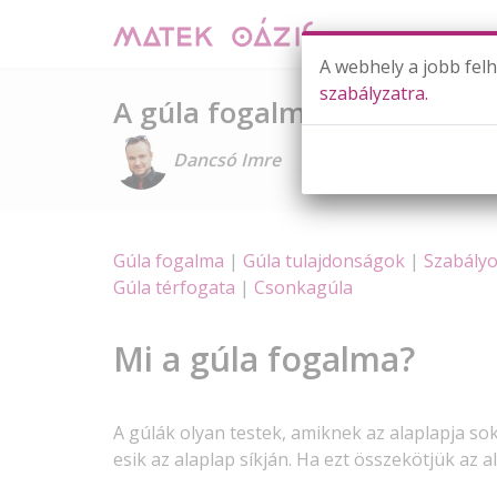
A webhely a jobb fel
szabályzatra.
A gúla fogalma, felszíne, té
Dancsó Imre
Gúla fogalma
|
Gúla tulajdonságok
|
Szabályo
Gúla térfogata
|
Csonkagúla
Mi a gúla fogalma?
A gúlák olyan testek, amiknek az alaplapja so
esik az alaplap síkján. Ha ezt összekötjük az 