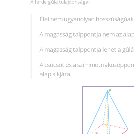
A ferde gúla tulajdonságai:
Élei nem ugyanolyan hosszúságúak
A magasság talppontja nem az ala
A magasság talppontja lehet a gúlán 
A csúcsot és a szimmetriaközéppo
alap síkjára.