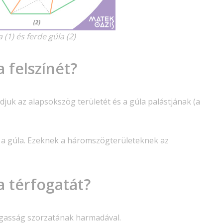
 (1) és ferde gúla (2)
 felszínét?
djuk az alapsokszög területét és a gúla palástjának (a
ú a gúla. Ezeknek a háromszögterületeknek az
a térfogatát?
agasság szorzatának harmadával.