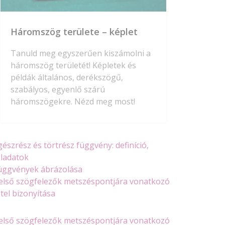
Háromszög területe – képlet
Tanuld meg egyszerűen kiszámolni a
háromszög területét! Képletek és
példák általános, derékszögű,
szabályos, egyenlő szárú
háromszögekre. Nézd meg most!
gészrész és törtrész függvény: definíció,
eladatok
üggvények ábrázolása
első szögfelezők metszéspontjára vonatkozó
étel bizonyítása
első szögfelezők metszéspontjára vonatkozó