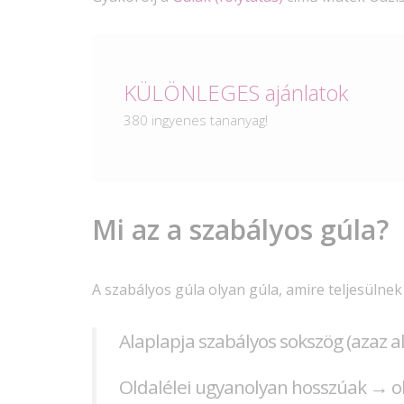
Heti TOP videók
INGYENES tananyagok
380 ingyenes tananyag!
KÓDOLATLAN hétvégék
Tanulási TIPPEK
KÜLÖNLEGES ajánlatok
Mi az a szabályos gúla?
Heti TOP videók
A szabályos gúla olyan gúla, amire teljesülnek
Alaplapja szabályos sokszög (azaz 
Oldalélei ugyanolyan hosszúak → 