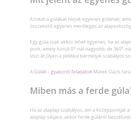
Azokat a gúlákat hívjuk egyenes gúlának, ami
összekötő egyenes merőleges az alapsokszög 
Egy gúla csak akkor lehet egyenes, ha az ala
pont, amely körüli 0°-nál nagyobb, de 360°-n
viszi át (ilyen a például bármelyik szabályos 
A
Gúlák - gyakorló feladatok
Matek Oázis tana
Miben más a ferde gúla
Ha az alaplap szabályos, ám a középpontját 
alaplap síkjára, akkor ferde gúláról beszélünk