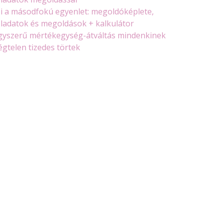
i a másodfokú egyenlet: megoldóképlete,
eladatok és megoldások + kalkulátor
gyszerű mértékegység-átváltás mindenkinek
égtelen tizedes törtek