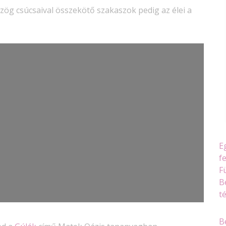
szög csúcsaival összekötő szakaszok pedig az élei a
E
f
F
B
t
B