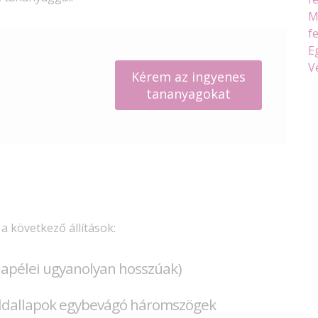
M
f
E
V
Kérem az ingyenes
tananyagokat
 a következő állítások:
alapélei ugyanolyan hosszúak)
oldallapok egybevágó háromszögek