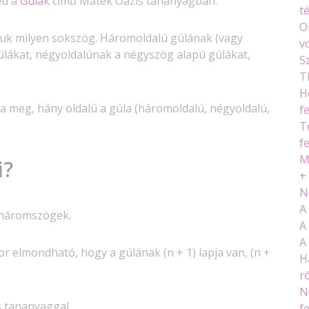
ed a
Gúlák
című Matek Oázis tananyagban.
t
O
pjuk milyen sokszög. Háromoldalú gúlának (vagy
v
lákat, négyoldalúnak a négyszög alapú gúlákat,
S
T
H
a meg, hány oldalú a gúla (háromoldalú, négyoldalú,
f
T
f
M
i?
+
N
A
i háromszögek.
A
A
kor elmondható, hogy a gúlának (n + 1) lapja van, (n +
H
ró
N
 tananyaggal.
f