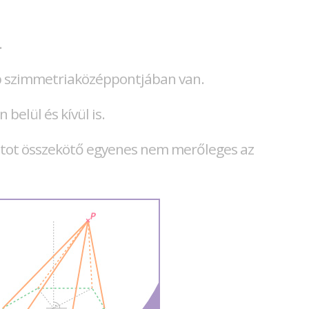
.
p szimmetriaközéppontjában van.
belül és kívül is.
ntot összekötő egyenes nem merőleges az