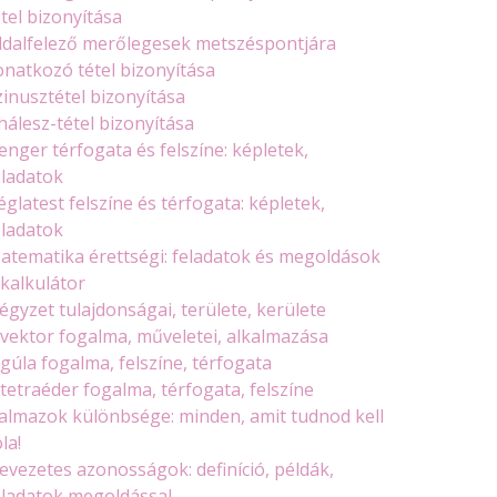
étel bizonyítása
ldalfelező merőlegesek metszéspontjára
onatkozó tétel bizonyítása
zinusztétel bizonyítása
hálesz-tétel bizonyítása
enger térfogata és felszíne: képletek,
eladatok
églatest felszíne és térfogata: képletek,
eladatok
atematika érettségi: feladatok és megoldások
 kalkulátor
égyzet tulajdonságai, területe, kerülete
 vektor fogalma, műveletei, alkalmazása
 gúla fogalma, felszíne, térfogata
 tetraéder fogalma, térfogata, felszíne
almazok különbsége: minden, amit tudnod kell
la!
evezetes azonosságok: definíció, példák,
eladatok megoldással