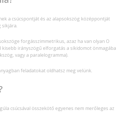
nek a csúcspontját és az alapsokszög középpontját
síkjára.
psokszöge forgásszimmetrikus, azaz ha van olyan O
ál kisebb irányszögű elforgatás a síkidomot önmagába
sokszög, vagy a paralelogramma).
nyagban feladatokat oldhatsz meg velünk.
?
a gúla csúcsával összekötő egyenes nem merőleges az
.