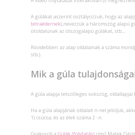
A videó folytatását interaktívan (!) megnézhet
A gúlákat aszerint osztályozzuk, hogy az ala
tetraédernek
),nevezzük a háromszög alapú gú
ötoldalúnak az ötszögalapú gúlákat, stb....
Rövidebben: az alap oldalainak a száma mondj
stb.).
Mik a gúla tulajdonsága
A gúla alapja tetszőleges sokszög, oldallapja
Ha a gúla alapjának oldalait n-nel jelöljük, ak
1) csúcsa, és az élek száma 2 · n.
Gyakorolj a
Gúlák (folytatás)
című Matek Oázis