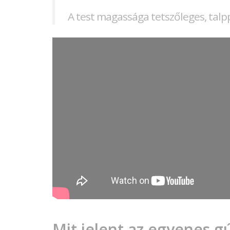
A test magassága tetszőleges, tal
Mit jelent az egyenes g