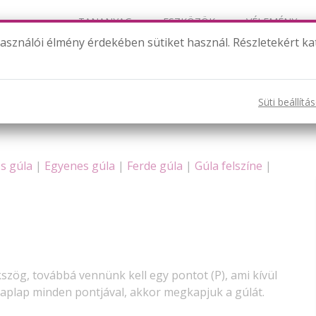
TANANYAG
ESZKÖZÖK
VÉLEMÉNY
használói élmény érdekében sütiket használ. Részletekért ka
rfogata
Süti beállítá
s gúla
|
Egyenes gúla
|
Ferde gúla
|
Gúla felszíne
|
kszög, továbbá vennünk kell egy pontot (P), ami kívül
alaplap minden pontjával, akkor megkapjuk a gúlát.