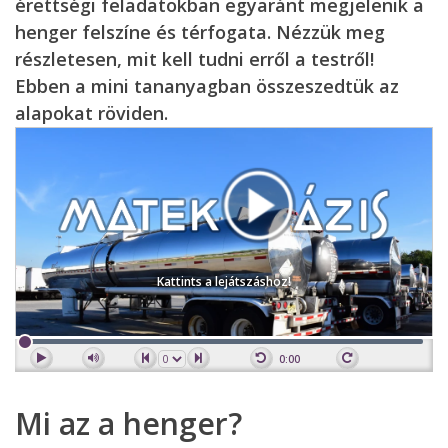
érettségi feladatokban egyaránt megjelenik a
henger felszíne és térfogata. Nézzük meg
részletesen, mit kell tudni erről a testről!
Ebben a mini tananyagban összeszedtük az
alapokat röviden.
Kattints a lejátszáshoz!
0:00
Mi az a henger?