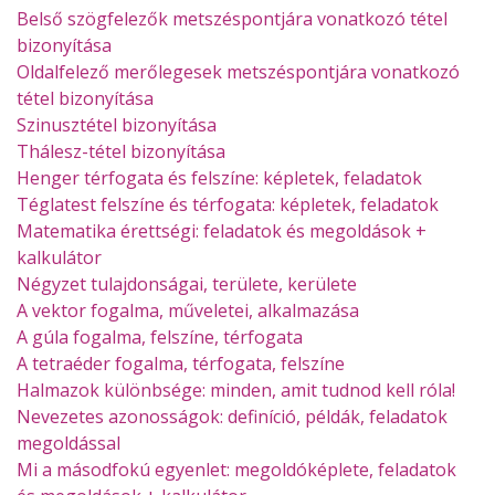
Belső szögfelezők metszéspontjára vonatkozó tétel
bizonyítása
Oldalfelező merőlegesek metszéspontjára vonatkozó
tétel bizonyítása
Szinusztétel bizonyítása
Thálesz-tétel bizonyítása
Henger térfogata és felszíne: képletek, feladatok
Téglatest felszíne és térfogata: képletek, feladatok
Matematika érettségi: feladatok és megoldások +
kalkulátor
Négyzet tulajdonságai, területe, kerülete
A vektor fogalma, műveletei, alkalmazása
A gúla fogalma, felszíne, térfogata
A tetraéder fogalma, térfogata, felszíne
Halmazok különbsége: minden, amit tudnod kell róla!
Nevezetes azonosságok: definíció, példák, feladatok
megoldással
Mi a másodfokú egyenlet: megoldóképlete, feladatok