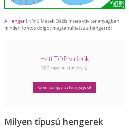
A
Henger I.
című Matek Oázis interaktív tananyagban
minden fontos dolgot megtanulhatsz a hengerről.
Heti TOP videók
INGYENES tananyagok
380 ingyenes tananyag!
KÓDOLATLAN hétvégék
Tanulási TIPPEK
Kérem az ingyenes tananyagokat
KÜLÖNLEGES ajánlatok
Heti TOP videók
Milyen típusú hengerek