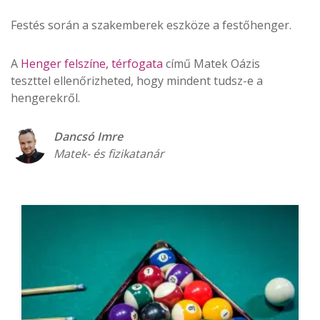
Festés során a szakemberek eszköze a festőhenger.
A
Henger felszíne, térfogata
című Matek Oázis
teszttel ellenőrizheted, hogy mindent tudsz-e a
hengerekről.
Dancsó Imre
Matek- és fizikatanár