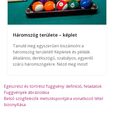
Háromszög területe – képlet
Tanuld meg egyszerűen kiszámolni a
háromszög területét! Képletek és példák
általános, derékszögű, szabályos, egyenlő
szárú háromszögekre. Nézd meg most!
Egészrész és törtrész függvény: definíció, feladatok
Függvények ábrázolása
Belső szögfelezők metszéspontjára vonatkozó tétel
bizonyítása