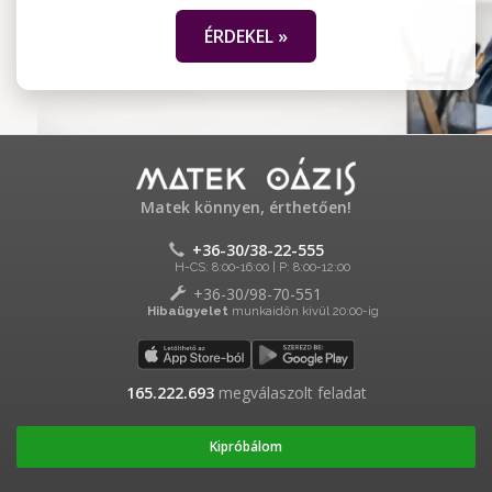
ÉRDEKEL »
Matek könnyen, érthetően!
+36-30/38-22-555
H-CS: 8:00-16:00 | P: 8:00-12:00
+36-30/98-70-551
Hibaügyelet
munkaidőn kívül 20:00-ig
165.222.693
megválaszolt feladat
Kipróbálom