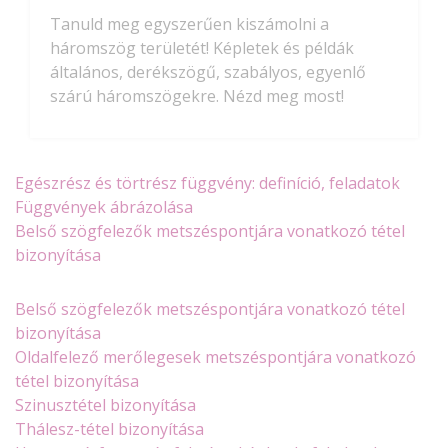
Tanuld meg egyszerűen kiszámolni a
háromszög területét! Képletek és példák
általános, derékszögű, szabályos, egyenlő
szárú háromszögekre. Nézd meg most!
Egészrész és törtrész függvény: definíció, feladatok
Függvények ábrázolása
Belső szögfelezők metszéspontjára vonatkozó tétel
bizonyítása
Belső szögfelezők metszéspontjára vonatkozó tétel
bizonyítása
Oldalfelező merőlegesek metszéspontjára vonatkozó
tétel bizonyítása
Szinusztétel bizonyítása
Thálesz-tétel bizonyítása