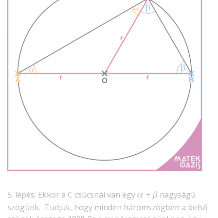
𝛼
𝛽
5. lépés: Ekkor a C csúcsnál van egy
+
nagyságú
szögünk. Tudjuk, hogy minden háromszögben a belső