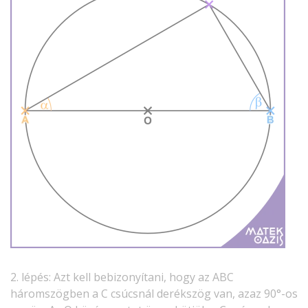
2. lépés: Azt kell bebizonyítani, hogy az ABC
háromszögben a C csúcsnál derékszög van, azaz 90°-os