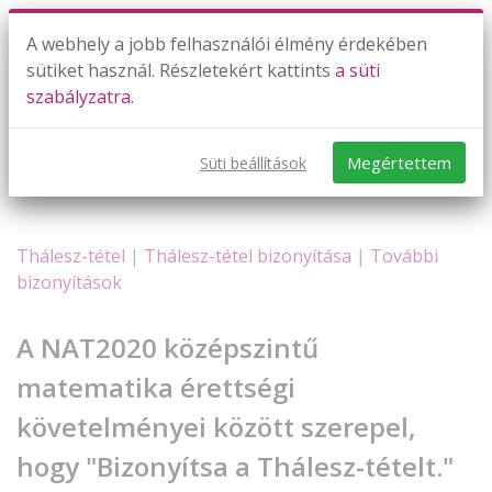
A webhely a jobb felhasználói élmény érdekében
sütiket használ. Részletekért kattints
a süti
szabályzatra.
Thálesz-tétel bizonyítása
Dancsó Imre
Megértettem
Süti beállítások
​​​​​​​Thálesz-tétel
|
Thálesz-tétel bizonyítása
|
További
bizonyítások
A NAT2020 középszintű
matematika érettségi
követelményei között szerepel,
hogy "Bizonyítsa a Thálesz-tételt."