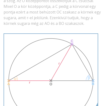
a szög. Az O középpontot összekötjük a C csúccsal.
Mivel O a kör középpontja, a C pedig a körvonal egy
pontja ezért a most behúzott OC szakasz a körnek egy
sugara, amit r-el jelölünk. Ezenkívül tudjuk, hogy a
körnek sugara még az AO és a BO szakaszok.