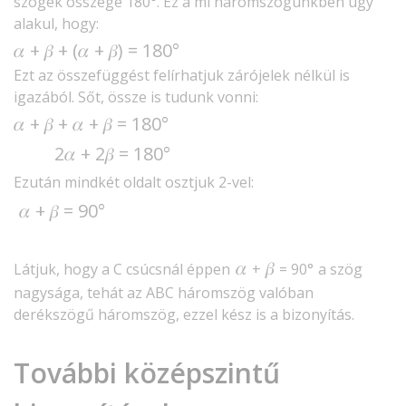
szögek összege 180°. Ez a mi háromszögünkben úgy
alakul, hogy:
𝛼
𝛼
+
𝛽 + (
+
𝛽) = 180°
Ezt az összefüggést felírhatjuk zárójelek nélkül is
igazából. Sőt, össze is tudunk vonni:​​​​​​​
𝛼
𝛼
+
𝛽 +
+
𝛽 = 180°
𝛼
2
+ 2
𝛽 = 180°
Ezután mindkét oldalt osztjuk 2-vel:
𝛼
+
𝛽
= 90°
𝛼
𝛽
Látjuk, hogy a C csúcsnál éppen
+
= 90°
a szög
nagysága, tehát az ABC háromszög valóban
derékszögű háromszög, ezzel kész is a bizonyítás.
További középszintű