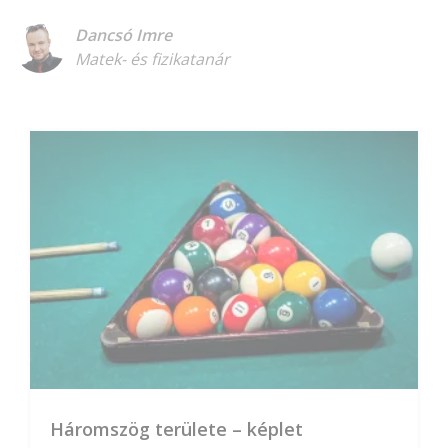
Dancsó Imre
Matek- és fizikatanár
Háromszög területe – képlet