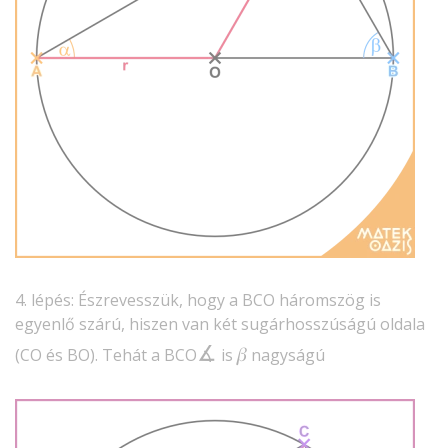
4. lépés: Észrevesszük, hogy a BCO háromszög is
egyenlő szárú, hiszen van két sugárhosszúságú oldala
∡
𝛽
(CO és BO). Tehát a BCO
is
nagyságú