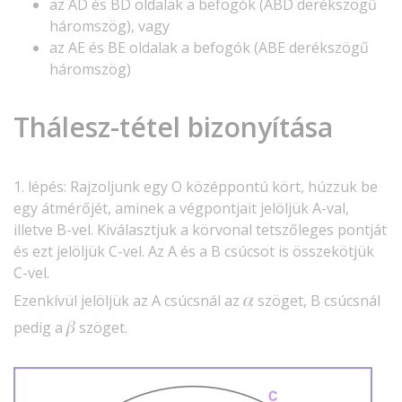
az AD és BD oldalak a befogók (ABD derékszögű
háromszög), vagy
az AE és BE oldalak a befogók (ABE derékszögű
háromszög)
Thálesz-tétel bizonyítása
1. lépés: Rajzoljunk egy O középpontú kört, húzzuk be
egy átmérőjét, aminek a végpontjait jelöljük A-val,
illetve B-vel. Kiválasztjuk a körvonal tetszőleges pontját
és ezt jelöljük C-vel. Az A és a B csúcsot is összekötjük
C-vel.
𝛼
Ezenkívül jelöljük az A csúcsnál az
szöget, B csúcsnál
𝛽
pedig a
szöget.