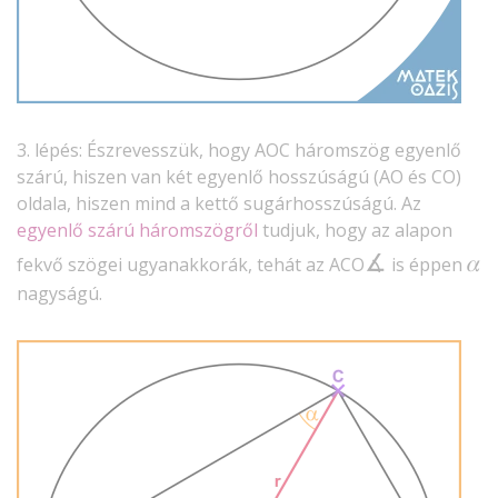
3. lépés: Észrevesszük, hogy AOC háromszög egyenlő
szárú, hiszen van két egyenlő hosszúságú (AO és CO)
oldala, hiszen mind a kettő sugárhosszúságú. Az
egyenlő szárú háromszögről
tudjuk, hogy az alapon
∡
𝛼
fekvő szögei ugyanakkorák, tehát az ACO
is éppen
nagyságú.