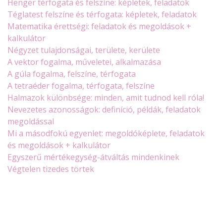
Henger térfogata és felszíne: képletek, feladatok
Téglatest felszíne és térfogata: képletek, feladatok
Matematika érettségi: feladatok és megoldások +
kalkulátor
Négyzet tulajdonságai, területe, kerülete
A vektor fogalma, műveletei, alkalmazása
A gúla fogalma, felszíne, térfogata
A tetraéder fogalma, térfogata, felszíne
Halmazok különbsége: minden, amit tudnod kell róla!
Nevezetes azonosságok: definíció, példák, feladatok
megoldással
Mi a másodfokú egyenlet: megoldóképlete, feladatok
és megoldások + kalkulátor
Egyszerű mértékegység-átváltás mindenkinek
Végtelen tizedes törtek