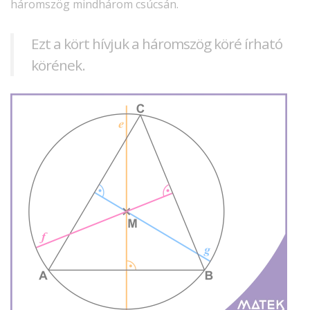
háromszög mindhárom csúcsán.
Ezt a kört hívjuk a háromszög köré írható
körének.