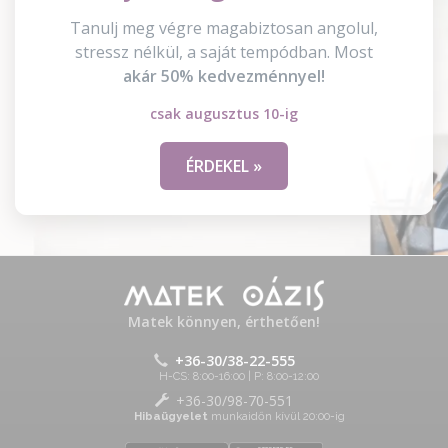
Tanulj meg végre magabiztosan angolul,
stressz nélkül, a saját tempódban. Most
akár 50% kedvezménnyel!
csak augusztus 10-ig
ÉRDEKEL »
Matek könnyen, érthetően!
+36-30/38-22-555
H-CS: 8:00-16:00 | P: 8:00-12:00
+36-30/98-70-551
Hibaügyelet
munkaidőn kívül 20:00-ig