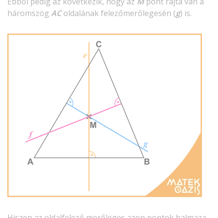
Ebből pedig az következik, hogy az
M
pont rajta van a
háromszög
AC
oldalának felezőmerőlegesén (
g
) is.
Hiszen az oldalfelező merőleges azon pontok halmaza,