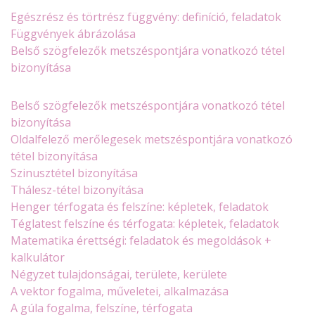
Egészrész és törtrész függvény: definíció, feladatok
Függvények ábrázolása
Belső szögfelezők metszéspontjára vonatkozó tétel
bizonyítása
Belső szögfelezők metszéspontjára vonatkozó tétel
bizonyítása
Oldalfelező merőlegesek metszéspontjára vonatkozó
tétel bizonyítása
Szinusztétel bizonyítása
Thálesz-tétel bizonyítása
Henger térfogata és felszíne: képletek, feladatok
Téglatest felszíne és térfogata: képletek, feladatok
Matematika érettségi: feladatok és megoldások +
kalkulátor
Négyzet tulajdonságai, területe, kerülete
A vektor fogalma, műveletei, alkalmazása
A gúla fogalma, felszíne, térfogata