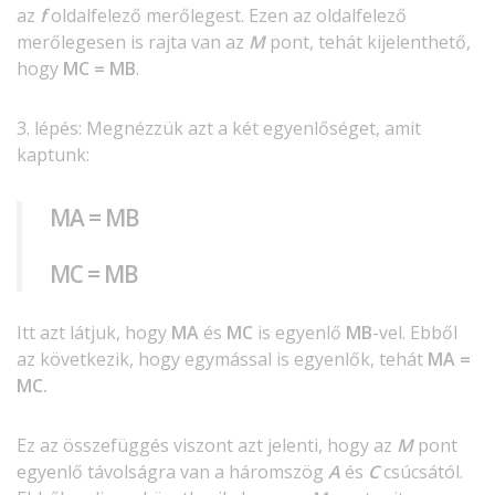
az
f
oldalfelező merőlegest. Ezen az oldalfelező
merőlegesen is rajta van az
M
pont, tehát kijelenthető,
hogy
MC = MB
.
3. lépés: Megnézzük azt a két egyenlőséget, amit
kaptunk:
MA = MB
MC = MB
Itt azt látjuk, hogy
MA
és
MC
is egyenlő
MB
-vel. Ebből
az következik, hogy egymással is egyenlők, tehát
MA =
MC.
Ez az összefüggés viszont azt jelenti, hogy az
M
pont
egyenlő távolságra van a háromszög
A
és
C
csúcsától.