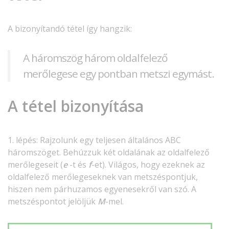
A bizonyítandó tétel így hangzik:
A háromszög három oldalfelező
merőlegese egy pontban metszi egymást.
A tétel bizonyítása
1. lépés: Rajzolunk egy teljesen általános ABC
háromszöget. Behúzzuk két oldalának az oldalfelező
merőlegeseit (
e
-t és
f
-et). Világos, hogy ezeknek az
oldalfelező merőlegeseknek van metszéspontjuk,
hiszen nem párhuzamos egyenesekről van szó. A
metszéspontot jelöljük
M
-mel.