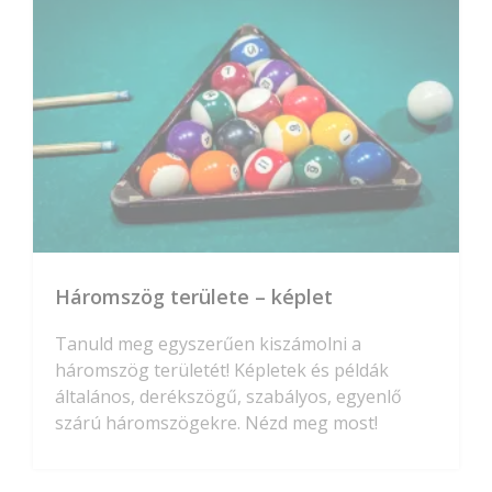
Háromszög területe – képlet
Tanuld meg egyszerűen kiszámolni a
háromszög területét! Képletek és példák
általános, derékszögű, szabályos, egyenlő
szárú háromszögekre. Nézd meg most!