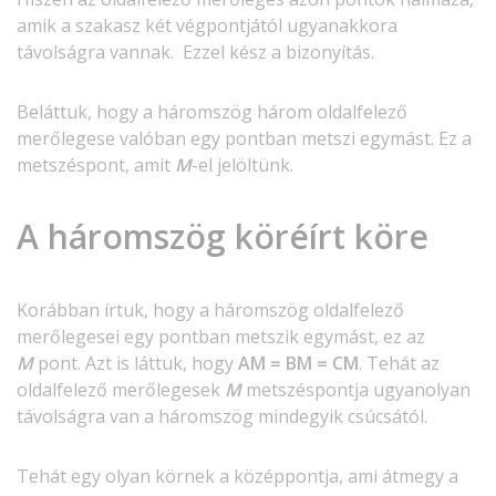
amik a szakasz két végpontjától ugyanakkora
távolságra vannak. Ezzel kész a bizonyítás.
Beláttuk, hogy a háromszög három oldalfelező
merőlegese valóban egy pontban metszi egymást. Ez a
metszéspont, amit
M
​​​​​​​-el jelöltünk.
A háromszög köréírt köre
Korábban írtuk, hogy a háromszög oldalfelező
merőlegesei egy pontban metszik egymást, ez az
M
pont. Azt is láttuk, hogy
AM = BM = CM
. Tehát az
oldalfelező merőlegesek
M
metszéspontja ugyanolyan
távolságra van a háromszög mindegyik csúcsától.
Tehát egy olyan körnek a középpontja, ami átmegy a