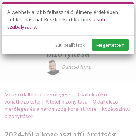
A webhely a jobb felhasználói élmény érdekében
sütiket használ. Részletekért kattints
a süti
szabályzatra.
Oldalfelező merőlegesek
metszéspontjára vonatkozó tétel
Megértettem
Süti beállítások
bizonyítása
Dancsó Imre
Mi az oldalfelező merőleges?
|
Oldalfelezőkre
vonatkozó tétel
|
A tétel bizonyítása
|
Oldalfelező
merőleges és a háromszög köré írt köre
|
Középszintű
bizonyítások
2024-től a középszintű érettségi