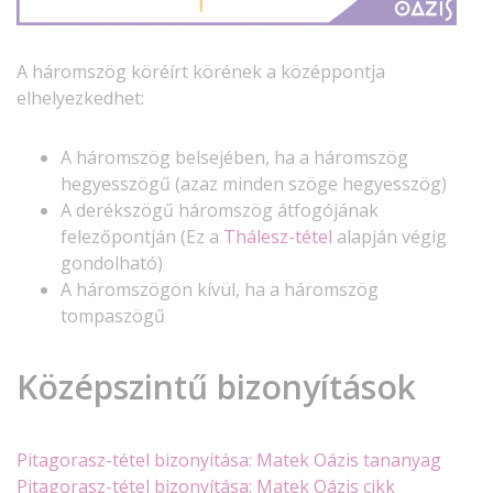
A háromszög köréírt körének a középpontja
elhelyezkedhet:
A háromszög belsejében, ha a háromszög
hegyesszögű (azaz minden szöge hegyesszög)
A derékszögű háromszög átfogójának
felezőpontján (Ez a
Thálesz-tétel
alapján végig
gondolható)
A háromszögön kívül, ha a háromszög
tompaszögű
Középszintű bizonyítások
Pitagorasz-tétel bizonyítása: Matek Oázis tananyag
Pitagorasz-tétel bizonyítása: Matek Oázis cikk