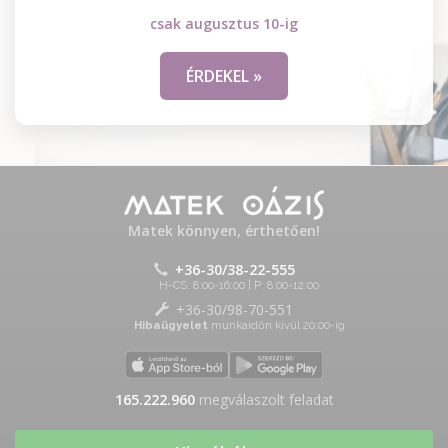
csak augusztus 10-ig
ÉRDEKEL »
Matek könnyen, érthetően!
+36-30/38-22-555
H-CS: 8:00-16:00 | P: 8:00-12:00
+36-30/98-70-551
Hibaügyelet
munkaidőn kívül 20:00-ig
165.222.960
megválaszolt feladat