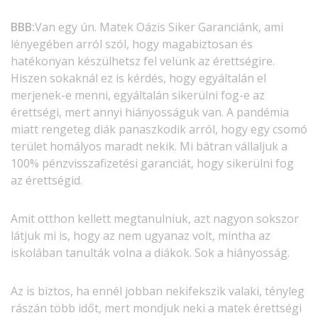
BBB:
Van egy ún. Matek Oázis Siker Garanciánk, ami
lényegében arról szól, hogy magabiztosan és
hatékonyan készülhetsz fel velünk az érettségire.
Hiszen sokaknál ez is kérdés, hogy egyáltalán el
merjenek-e menni, egyáltalán sikerülni fog-e az
érettségi, mert annyi hiányosságuk van. A pandémia
miatt rengeteg diák panaszkodik arról, hogy egy csomó
terület homályos maradt nekik. Mi bátran vállaljuk a
100% pénzvisszafizetési garanciát, hogy sikerülni fog
az érettségid.
Amit otthon kellett megtanulniuk, azt nagyon sokszor
látjuk mi is, hogy az nem ugyanaz volt, mintha az
iskolában tanulták volna a diákok. Sok a hiányosság.
Az is biztos, ha ennél jobban nekifekszik valaki, tényleg
rászán több időt, mert mondjuk neki a matek érettségi