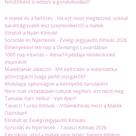
felnőttként is edzeni a gondolkodást?
A matek és a befőzés - Ha ezt most megteszed, sokkal
barátságosabb lesz szeptembertől a matek
Elindult a Nyári Kihívás!
Sorsolás és Nyertesek - Évvégi Jegyjavító Kihívás 2026
Élményekkel teli nap a Demangó Lovardában
1000 nap kitartás – Alexa14 példája mindenkinek
inspiráció
Matektanár válaszol - Mit kell tudni a matematika
pótvizsgáról (vagy javító vizsgáról)?
Mobilapp újdonságok a könnyebb tanulásért
Nem csak oktatásban tudunk segíteni, ezt nézd meg
Tanulás harc nélkül - Van ilyen?
Tavaszi Turbó Kihívás – Villámkihívás most a Matek
Oázisban!
Elindult az Évvégi Jegyjavító Kihívás!
Sorsolás és Nyertesek - Tavaszi Kihívás 2026
Egy iskola, ahol a matek nem teher, hanem élmény