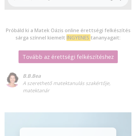
Próbáld ki a Matek Oázis online érettségi felkészítés
sárga színnel kiemelt
INGYENES
tananyagait:
Tovább az érettségi felkészítéshez
B.B.Bea
A szerethető matektanulás szakértője,
matektanár