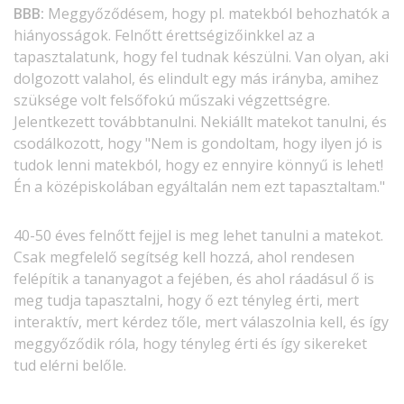
BBB:
Meggyőződésem, hogy pl. matekból behozhatók a
hiányosságok. Felnőtt érettségizőinkkel az a
tapasztalatunk, hogy fel tudnak készülni. Van olyan, aki
dolgozott valahol, és elindult egy más irányba, amihez
szüksége volt felsőfokú műszaki végzettségre.
Jelentkezett továbbtanulni. Nekiállt matekot tanulni, és
csodálkozott, hogy "Nem is gondoltam, hogy ilyen jó is
tudok lenni matekból, hogy ez ennyire könnyű is lehet!
Én a középiskolában egyáltalán nem ezt tapasztaltam."
40-50 éves felnőtt fejjel is meg lehet tanulni a matekot.
Csak megfelelő segítség kell hozzá, ahol rendesen
felépítik a tananyagot a fejében, és ahol ráadásul ő is
meg tudja tapasztalni, hogy ő ezt tényleg érti, mert
interaktív, mert kérdez tőle, mert válaszolnia kell, és így
meggyőződik róla, hogy tényleg érti és így sikereket
tud elérni belőle.