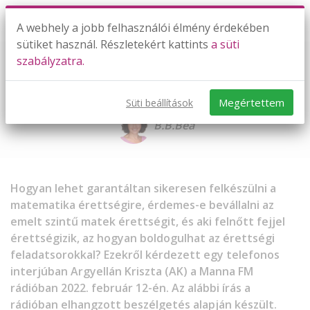
A webhely a jobb felhasználói élmény érdekében
sütiket használ. Részletekért kattints
a süti
szabályzatra.
Matematika érettségi: Tényleg
olyan borzasztó?!
Megértettem
Süti beállítások
B.B.Bea
Hogyan lehet garantáltan sikeresen felkészülni a
matematika érettségire, érdemes-e bevállalni az
emelt szintű matek érettségit, és aki felnőtt fejjel
érettségizik, az hogyan boldogulhat az érettségi
feladatsorokkal? Ezekről kérdezett egy telefonos
interjúban Argyellán Kriszta (AK) a Manna FM
rádióban 2022. február 12-én. Az alábbi írás a
rádióban elhangzott beszélgetés alapján készült.