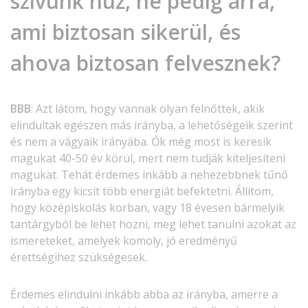
szívünk húz, ne pedig arra,
ami biztosan sikerül, és
ahova biztosan felvesznek?
BBB
: Azt látom, hogy vannak olyan felnőttek, akik
elindultak egészen más irányba, a lehetőségeik szerint
és nem a vágyaik irányába. Ők még most is keresik
magukat 40-50 év körül, mert nem tudják kiteljesíteni
magukat. Tehát érdemes inkább a nehezebbnek tűnő
irányba egy kicsit több energiát befektetni. Állítom,
hogy középiskolás korban, vagy 18 évesen bármelyik
tantárgyból be lehet hozni, meg lehet tanulni azokat az
ismereteket, amelyek komoly, jó eredményű
érettségihez szükségesek.
Érdemes elindulni inkább abba az irányba, amerre a