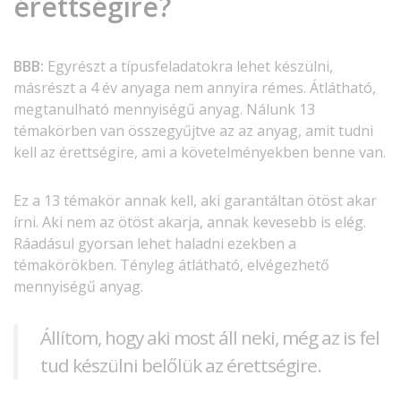
érettségire?
BBB:
Egyrészt a típusfeladatokra lehet készülni,
másrészt a 4 év anyaga nem annyira rémes. Átlátható,
megtanulható mennyiségű anyag. Nálunk 13
témakörben van összegyűjtve az az anyag, amit tudni
kell az érettségire, ami a követelményekben benne van.
Ez a 13 témakör annak kell, aki garantáltan ötöst akar
írni. Aki nem az ötöst akarja, annak kevesebb is elég.
Ráadásul gyorsan lehet haladni ezekben a
témakörökben. Tényleg átlátható, elvégezhető
mennyiségű anyag.
Állítom, hogy aki most áll neki, még az is fel
tud készülni belőlük az érettségire.