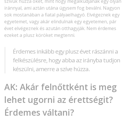
szívük húzza őket, mint hogy megalkudjanak egy olyan
iránnyal, ami aztán utána úgysem fog beválni. Nagyon
sok mostanában a fiatal pályaelhagyó. Elvégeznek egy
egyetemet, vagy akár elindulnak egy egyetemen, pár
évet elvégeznek és azután otthagyják. Nem érdemes
ezeket a plusz köröket megtenni.
Érdemes inkább egy plusz évet rászánni a
felkészülésre, hogy abba az irányba tudjon
készülni, amerre a szíve húzza.
AK:
Akár felnőttként is meg
lehet ugorni az érettségit?
Érdemes váltani?