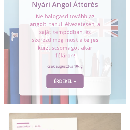
Nyári Angol Áttörés
Ne halogasd tovább az
angolt:
tanulj élvezetesen, a
saját tempódban, és
szerezd meg most a
teljes
kurzuscsomagot
akár
féláron
!
csak augusztus 10-ig
ÉRDEKEL »