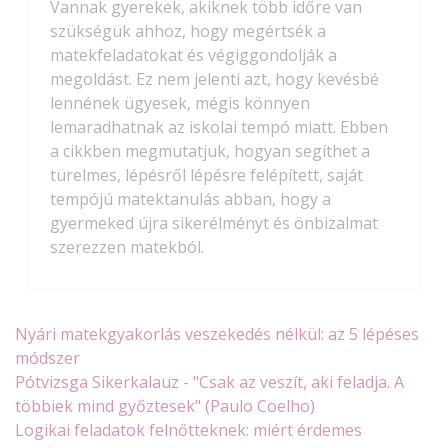
Vannak gyerekek, akiknek több időre van
szükségük ahhoz, hogy megértsék a
matekfeladatokat és végiggondolják a
megoldást. Ez nem jelenti azt, hogy kevésbé
lennének ügyesek, mégis könnyen
lemaradhatnak az iskolai tempó miatt. Ebben
a cikkben megmutatjuk, hogyan segíthet a
türelmes, lépésről lépésre felépített, saját
tempójú matektanulás abban, hogy a
gyermeked újra sikerélményt és önbizalmat
szerezzen matekból.
Nyári matekgyakorlás veszekedés nélkül: az 5 lépéses
módszer
Pótvizsga Sikerkalauz - "Csak az veszít, aki feladja. A
többiek mind győztesek" (Paulo Coelho)
Logikai feladatok felnőtteknek: miért érdemes