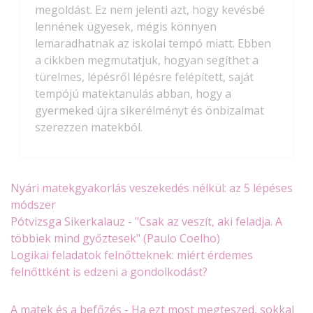
megoldást. Ez nem jelenti azt, hogy kevésbé
lennének ügyesek, mégis könnyen
lemaradhatnak az iskolai tempó miatt. Ebben
a cikkben megmutatjuk, hogyan segíthet a
türelmes, lépésről lépésre felépített, saját
tempójú matektanulás abban, hogy a
gyermeked újra sikerélményt és önbizalmat
szerezzen matekból.
Nyári matekgyakorlás veszekedés nélkül: az 5 lépéses
módszer
Pótvizsga Sikerkalauz - "Csak az veszít, aki feladja. A
többiek mind győztesek" (Paulo Coelho)
Logikai feladatok felnőtteknek: miért érdemes
felnőttként is edzeni a gondolkodást?
A matek és a befőzés - Ha ezt most megteszed, sokkal