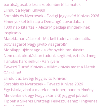
barátságosabb lesz szeptembertől a matek
Elindult a Nyári Kihívás!
Sorsolás és Nyertesek - Évvégi Jegyjavító Kihívás 2026
Élményekkel teli nap a Demangó Lovardában
1000 nap kitartás – Alexa14 példája mindenkinek
inspiráció
Matektanár válaszol - Mit kell tudni a matematika
pótvizsgáról (vagy javító vizsgáról)?
Mobilapp újdonságok a könnyebb tanulásért
Nem csak oktatásban tudunk segíteni, ezt nézd meg
Tanulás harc nélkül - Van ilyen?
Tavaszi Turbó Kihívás – Villámkihívás most a Matek
Oázisban!
Elindult az Évvégi Jegyjavító Kihívás!
Sorsolás és Nyertesek - Tavaszi Kihívás 2026
Egy iskola, ahol a matek nem teher, hanem élmény
Mindenkinek egy (vagy akár 2-3) jeggyel jobbat!
Tippek a Sikeres Érettségi Felkészüléshez +Ingyenes