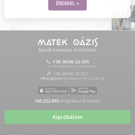
ÉRDEKEL »
Matek könnyen, érthetően!
+36-30/38-22-555
H-CS: 8:00-16:00 | P: 8:00-12:00
+36-30/98-70-551
Hibaügyelet
munkaidőn kívül 20:00-ig
165.222.855
megválaszolt feladat
Kipróbálom