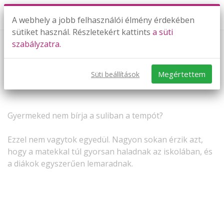
A webhely a jobb felhasználói élmény érdekében
sütiket használ. Részletekért kattints
a süti
szabályzatra.
Nehéz tartani a tempót?
B.B.Bea
Megértettem
Süti beállítások
Gyermeked nem bírja a suliban a tempót?
Ezzel nem vagytok egyedül. Nagyon sokan érzik azt,
hogy a matekkal túl gyorsan haladnak az iskolában, és
a diákok egyszerűen lemaradnak.