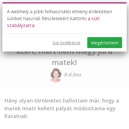
A webhely a jobb felhasználói élmény érdekében
sütiket használ. Részletekért kattints
a süti
szabályzatra.
Ne kelljen lemondania egyik
gyermeknek sem az álmairól
Megértettem
Süti beállítások
azért, mert nem megy jól a
matek!
B.B.Bea
Hány olyan történetet hallottam már, hogy a
matek miatt kellett pályát módosítania egy
fiatalnak: