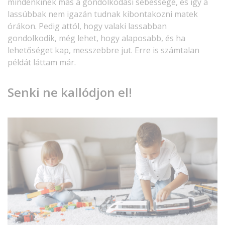
mindenkinek más a gondolkodási sebessége, és így a
lassúbbak nem igazán tudnak kibontakozni matek
órákon. Pedig attól, hogy valaki lassabban
gondolkodik, még lehet, hogy alaposabb, és ha
lehetőséget kap, messzebbre jut. Erre is számtalan
példát láttam már.
Senki ne kallódjon el!