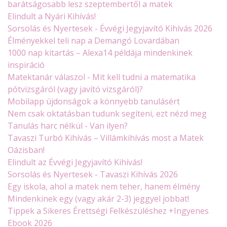
barátságosabb lesz szeptembertől a matek
Elindult a Nyári Kihívás!
Sorsolás és Nyertesek - Évvégi Jegyjavító Kihívás 2026
Élményekkel teli nap a Demangó Lovardában
1000 nap kitartás – Alexa14 példája mindenkinek
inspiráció
Matektanár válaszol - Mit kell tudni a matematika
pótvizsgáról (vagy javító vizsgáról)?
Mobilapp újdonságok a könnyebb tanulásért
Nem csak oktatásban tudunk segíteni, ezt nézd meg
Tanulás harc nélkül - Van ilyen?
Tavaszi Turbó Kihívás – Villámkihívás most a Matek
Oázisban!
Elindult az Évvégi Jegyjavító Kihívás!
Sorsolás és Nyertesek - Tavaszi Kihívás 2026
Egy iskola, ahol a matek nem teher, hanem élmény
Mindenkinek egy (vagy akár 2-3) jeggyel jobbat!
Tippek a Sikeres Érettségi Felkészüléshez +Ingyenes
Ebook 2026