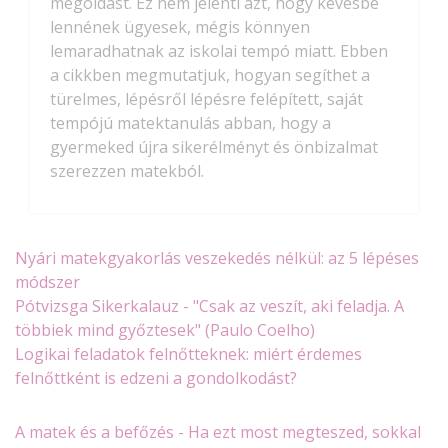
megoldást. Ez nem jelenti azt, hogy kevésbé
lennének ügyesek, mégis könnyen
lemaradhatnak az iskolai tempó miatt. Ebben
a cikkben megmutatjuk, hogyan segíthet a
türelmes, lépésről lépésre felépített, saját
tempójú matektanulás abban, hogy a
gyermeked újra sikerélményt és önbizalmat
szerezzen matekból.
Nyári matekgyakorlás veszekedés nélkül: az 5 lépéses
módszer
Pótvizsga Sikerkalauz - "Csak az veszít, aki feladja. A
többiek mind győztesek" (Paulo Coelho)
Logikai feladatok felnőtteknek: miért érdemes
felnőttként is edzeni a gondolkodást?
A matek és a befőzés - Ha ezt most megteszed, sokkal