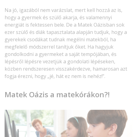
Na jó, igazából nem varázslat, mert kell hozzá az is,
hogy a gyermek és szülő akarja, és valamennyi
energiát is fektessen bele. De a Matek Oázisban sok
ezer szülő és diák tapasztalata alapján tudjuk, hogy a
gyerekek csodákat tudnak megélni matekból, ha
megfelelő módszerrel tanítjuk őket. Ha hagyjuk
gondolkodni a gyermeket a saját tempójában, és
lépésről lépésre vezetjük a gondolati lépéseken,
közben rendszeresen visszakérdezve, hamarosan azt
fogja érezni, hogy „jé, hát ez nem is nehéz!”.
Matek Oázis a matekórákon?!