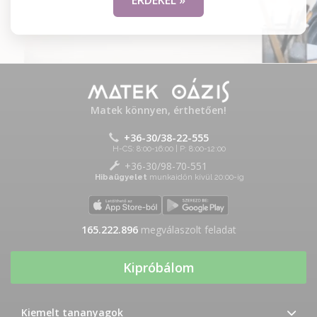
ÉRDEKEL »
Matek könnyen, érthetően!
+36-30/38-22-555
H-CS: 8:00-16:00 | P: 8:00-12:00
+36-30/98-70-551
Hibaügyelet
munkaidőn kívül 20:00-ig
165.222.896
megválaszolt feladat
Kipróbálom
Kiemelt tananyagok