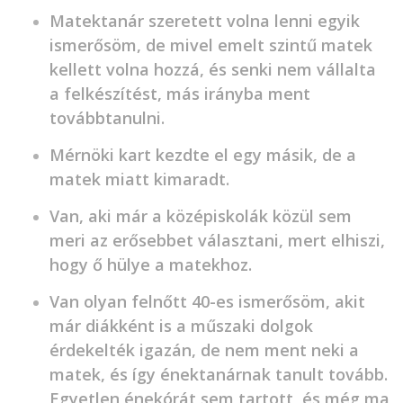
Matektanár szeretett volna lenni egyik
ismerősöm, de mivel emelt szintű matek
kellett volna hozzá, és senki nem vállalta
a felkészítést, más irányba ment
továbbtanulni.
Mérnöki kart kezdte el egy másik, de a
matek miatt kimaradt.
Van, aki már a középiskolák közül sem
meri az erősebbet választani, mert elhiszi,
hogy ő hülye a matekhoz.
Van olyan felnőtt 40-es ismerősöm, akit
már diákként is a műszaki dolgok
érdekelték igazán, de nem ment neki a
matek, és így énektanárnak tanult tovább.
Egyetlen énekórát sem tartott, és még ma