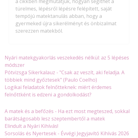
a cikkben megmutatjuk, hogyan segíthet a
türelmes, lépésről lépésre felépített, saját
tempójú matektanulás abban, hogy a
gyermeked újra sikerélményt és önbizalmat
szerezzen matekból.
Nyári matekgyakorlás veszekedés nélkül: az 5 lépéses
módszer
Pótvizsga Sikerkalauz - "Csak az veszít, aki feladja. A
többiek mind győztesek" (Paulo Coelho)
Logikai feladatok felnőtteknek: miért érdemes
felnőttként is edzeni a gondolkodást?
A matek és a befőzés - Ha ezt most megteszed, sokkal
barátságosabb lesz szeptembertől a matek
Elindult a Nyári Kihívás!
Sorsolás és Nyertesek - Évvégi Jegyjavító Kihívás 2026