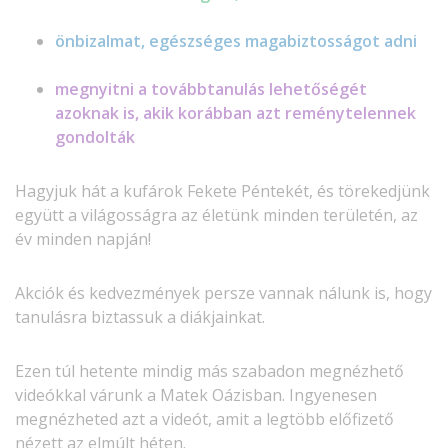
önbizalmat, egészséges magabiztosságot adni
megnyitni a továbbtanulás lehetőségét
azoknak is, akik korábban azt reménytelennek
gondolták
Hagyjuk hát a kufárok Fekete Péntekét, és törekedjünk
együtt a világosságra az életünk minden területén, az
év minden napján!
Akciók és kedvezmények persze vannak nálunk is, hogy
tanulásra biztassuk a diákjainkat.
Ezen túl hetente mindig más szabadon megnézhető
videókkal várunk a Matek Oázisban. Ingyenesen
megnézheted azt a videót, amit a legtöbb előfizető
nézett az elmúlt héten.