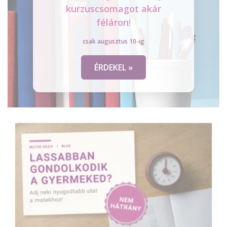
kurzuscsomagot
akár
féláron
!
csak augusztus 10-ig
ÉRDEKEL »