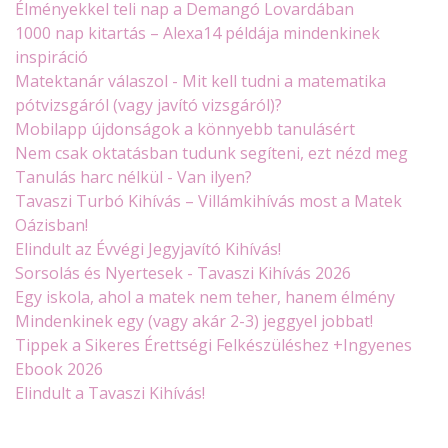
Élményekkel teli nap a Demangó Lovardában
1000 nap kitartás – Alexa14 példája mindenkinek
inspiráció
Matektanár válaszol - Mit kell tudni a matematika
pótvizsgáról (vagy javító vizsgáról)?
Mobilapp újdonságok a könnyebb tanulásért
Nem csak oktatásban tudunk segíteni, ezt nézd meg
Tanulás harc nélkül - Van ilyen?
Tavaszi Turbó Kihívás – Villámkihívás most a Matek
Oázisban!
Elindult az Évvégi Jegyjavító Kihívás!
Sorsolás és Nyertesek - Tavaszi Kihívás 2026
Egy iskola, ahol a matek nem teher, hanem élmény
Mindenkinek egy (vagy akár 2-3) jeggyel jobbat!
Tippek a Sikeres Érettségi Felkészüléshez +Ingyenes
Ebook 2026
Elindult a Tavaszi Kihívás!