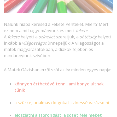
Nálunk hiába keresed a Fekete Pénteket. Miért? Mert
ez nem a mi hagyományunk és mert
fekete
.
A
fekete
helyett a
színeket
szeretjük, a
sötétség
helyett
inkább a
világosságot
ünnepeljük! A világosságot a
matek magyarázatokban, a diákok fejében és
mindannyiunk szívében.
A Matek Oázisban erről szól az év minden egyes napja:
könnyen érthetővé tenni, ami bonyolultnak
tűnik
a szürke, unalmas dolgokat színessé varázsolni
eloszlatni a szorongást, a sötét félelmeket