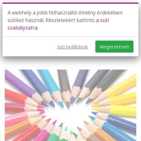
A webhely a jobb felhasználói élmény érdekében
sütiket használ. Részletekért kattints
a süti
szabályzatra.
Fekete Péntek helyett...
B.B.Bea
Megértettem
Süti beállítások