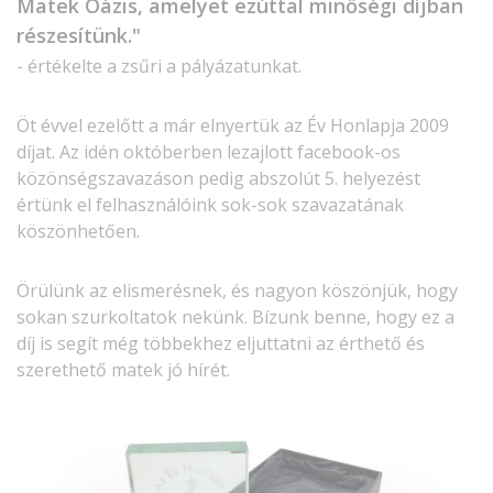
Matek Oázis, amelyet ezúttal minőségi díjban
részesítünk."
- értékelte a zsűri a pályázatunkat.
Öt évvel ezelőtt a már elnyertük az Év Honlapja 2009
díjat. Az idén októberben lezajlott facebook-os
közönségszavazáson pedig abszolút 5. helyezést
értünk el felhasználóink sok-sok szavazatának
köszönhetően.
Örülünk az elismerésnek, és nagyon köszönjük, hogy
sokan szurkoltatok nekünk. Bízunk benne, hogy ez a
díj is segít még többekhez eljuttatni az érthető és
szerethető matek jó hírét.