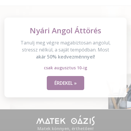
Nyári Angol Áttörés
Tanulj meg végre magabiztosan angolul,
stressz nélkül, a saját tempódban. Most
akár 50% kedvezménnyel!
csak augusztus 10-ig
ÉRDEKEL »
Matek könnyen, érthetően!