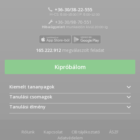
+36-30/38-22-555
H-CS: 8:00-16:00 | P: 8:00-12:00
+36-30/98-70-551
Hibaügyelet
munkaidőn kívül 20:00-ig
165.222.912
megválaszolt feladat
Kipróbálom
Kiemelt tananyagok
Tanulási csomagok
Tanulási élmény
Rólunk
Kapcsolat
CIB tájékoztató
ÁSZF
Adatvédelem