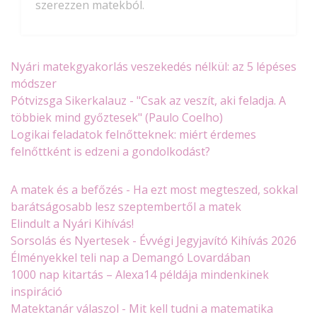
szerezzen matekból.
Nyári matekgyakorlás veszekedés nélkül: az 5 lépéses
módszer
Pótvizsga Sikerkalauz - "Csak az veszít, aki feladja. A
többiek mind győztesek" (Paulo Coelho)
Logikai feladatok felnőtteknek: miért érdemes
felnőttként is edzeni a gondolkodást?
A matek és a befőzés - Ha ezt most megteszed, sokkal
barátságosabb lesz szeptembertől a matek
Elindult a Nyári Kihívás!
Sorsolás és Nyertesek - Évvégi Jegyjavító Kihívás 2026
Élményekkel teli nap a Demangó Lovardában
1000 nap kitartás – Alexa14 példája mindenkinek
inspiráció
Matektanár válaszol - Mit kell tudni a matematika