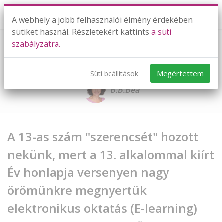
A webhely a jobb felhasználói élmény érdekében
sütiket használ. Részletekért kattints
a süti
szabályzatra.
Év honlapja minőségi díjat
kaptunk!
Megértettem
Süti beállítások
B.B.Bea
A 13-as szám "szerencsét" hozott
nekünk, mert a 13. alkalommal kiírt
Év honlapja versenyen nagy
örömünkre megnyertük
elektronikus oktatás (E-learning)