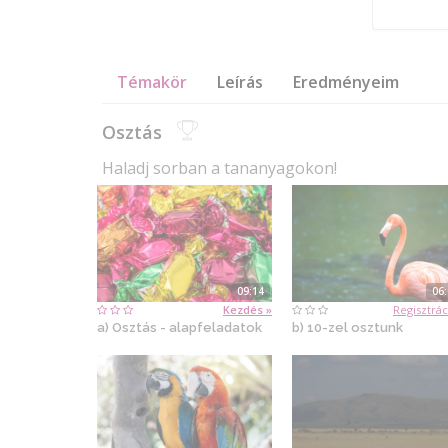
Témakör
Leírás
Eredményeim
Osztás
Haladj sorban a tananyagokon!
09:14
06
Kezdés »
Regisztrác
a) Osztás - alapfeladatok
b) 10-zel osztunk