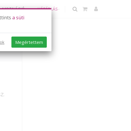
MOTIVÁCIÓ
VÁSÁRLÁS
ttints
a süti
Megértettem
sok
z.