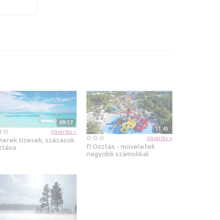
09:17
11:45
Vásárlás »
Vásárlás »
 Kerek tízesek, százasok
f) Osztás - műveletek
ztása
nagyobb számokkal