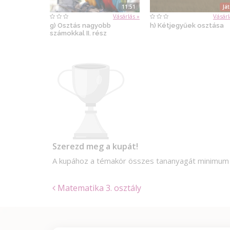
11:51
Já
Vásárlás »
Vásárl
g) Osztás nagyobb
h) Kétjegyűek osztása
számokkal II. rész
Szerezd meg a kupát!
A kupához a témakör összes tananyagát minimu
Matematika 3. osztály