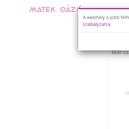
A webhely a jobb fel
szabályzatra.
Már cs
a