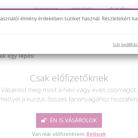
TANANYAG
ESZKÖZÖK
VÉLEMÉNY
használói élmény érdekében sütiket használ. Részletekért ka
Kétjegyűek osztása
Süti beállítá
ak egy lépés:
Csak előfizetőknek
Vásárold meg most a havi vagy éves csomagot,
mellyel a kurzus összes tananyagához hozzáférs
ÉN IS VÁSÁROLOK
Van már előfizetésem:
Belépek