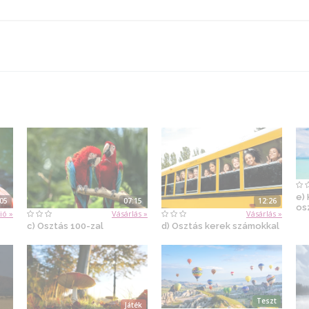
e)
:05
07:15
12:26
os
ió »
Vásárlás »
Vásárlás »
c) Osztás 100-zal
d) Osztás kerek számokkal
Teszt
Játék