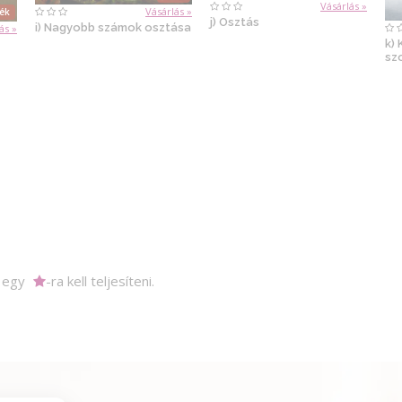
Vásárlás »
Vásárlás »
ték
j) Osztás
i) Nagyobb számok osztása
ás »
k)
sz
m egy
-ra kell teljesíteni.