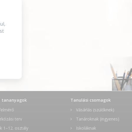
ul,
st
t tananyagok
Tanulási csomagok
felmérő
Vásárlás (szülőknek)
rkózási terv
Tanároknak (ingyenes)
 1–12. osztály
Iskoláknak