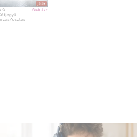
Játék
Vásárlás »
 Kétjegyű
orzás/osztás