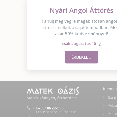
Nyári Angol Áttörés
Tanulj meg végre magabiztosan angol
stressz nélkül, a saját tempódban. Mo
akár 50% kedvezménnyel!
csak augusztus 10-ig
ÉRDEKEL »
Kiemel
Szint
Matek könnyen, érthetően!
Felzá
+36-30/38-22-555
H-CS: 8:00-16:00 | P: 8:00-12:00
Matek