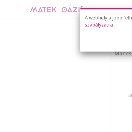
A webhely a jobb fel
szabályzatra.
Már cs
a