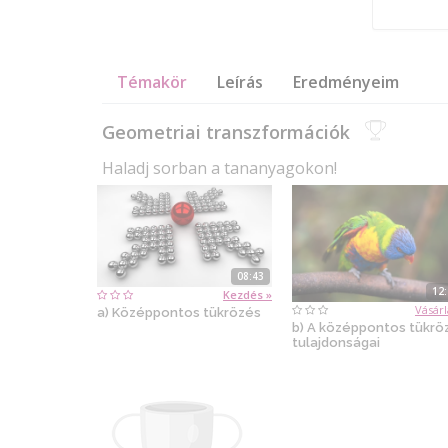
Témakör
Leírás
Eredményeim
Geometriai transzformációk
Haladj sorban a tananyagokon!
08:43
12
Kezdés »
Vásárl
a) Középpontos tükrözés
b) A középpontos tükrö
tulajdonságai