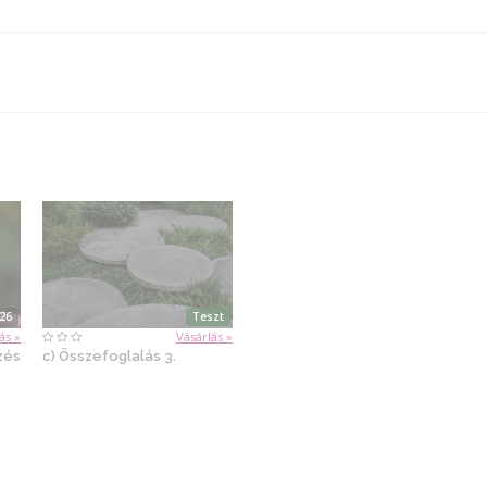
:26
Teszt
ás »
Vásárlás »
zés
c) Összefoglalás 3.