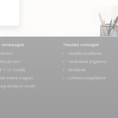
t tananyagok
Tanulási csomagok
felmérő
Vásárlás (szülőknek)
rkózási terv
Tanároknak (ingyenes)
 1–12. osztály
Iskoláknak
teli (matek-magyar)
Cafeteria megoldások
ségi (közép és emelt)