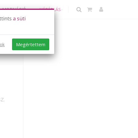
MOTIVÁCIÓ
VÁSÁRLÁS
ttints
a süti
Megértettem
sok
z.