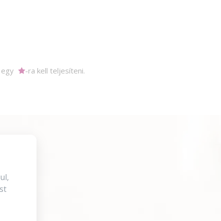
m egy
-ra kell teljesíteni.
ul,
st