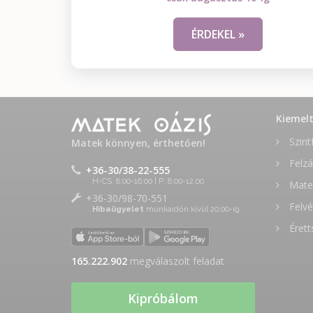
ÉRDEKEL »
Kiemel
Szint
Matek könnyen, érthetően!
Felzá
+36-30/38-22-555
H-CS: 8:00-16:00 | P: 8:00-12:00
Matek
+36-30/98-70-551
Felvé
Hibaügyelet
munkaidőn kívül 20:00-ig
Érett
165.222.902
megválaszolt feladat
Kipróbálom