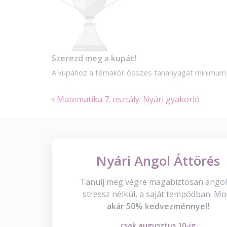
Szerezd meg a kupát!
A kupához a témakör összes tananyagát minimu
Matematika 7. osztály: Nyári gyakorló
Nyári Angol Áttörés
Tanulj meg végre magabiztosan angol
stressz nélkül, a saját tempódban. Mo
akár 50% kedvezménnyel!
csak augusztus 10-ig