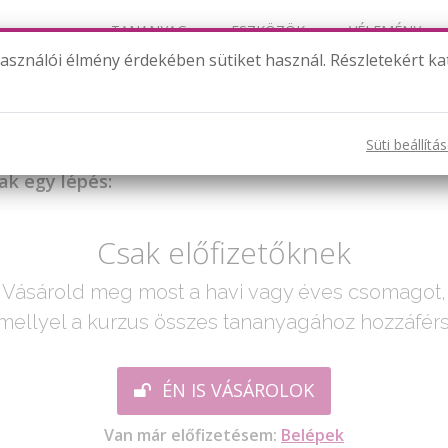
TANANYAG
ESZKÖZÖK
VÉLEMÉNY
használói élmény érdekében sütiket használ. Részletekért ka
Összefoglalás 3.
Süti beállítá
ak egy lépés:
Csak előfizetőknek
Vásárold meg most a havi vagy éves csomagot,
mellyel a kurzus összes tananyagához hozzáférs
ÉN IS VÁSÁROLOK
Van már előfizetésem:
Belépek