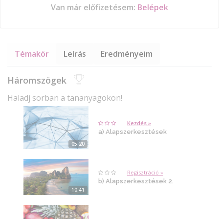
Van már előfizetésem:
Belépek
Témakör
Leírás
Eredményeim
Háromszögek
Haladj sorban a tananyagokon!
Kezdés »
a) Alapszerkesztések
05:20
Regisztráció »
b) Alapszerkesztések 2.
10:41