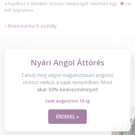
A kupához a témakör összes tananyagát minimum egy
-ra
kell teljesíteni.
Matematika 9. osztály
Nyári Angol Áttörés
Tanulj meg végre magabiztosan angolul,
stressz nélkül, a saját tempódban. Most
akár 50% kedvezménnyel!
csak augusztus 10-ig
ÉRDEKEL »