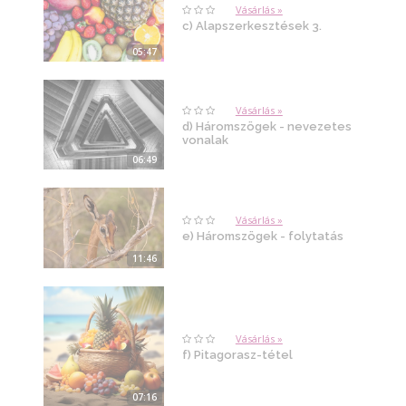
Vásárlás »
c) Alapszerkesztések 3.
05:47
Vásárlás »
d) Háromszögek - nevezetes
vonalak
06:49
Vásárlás »
e) Háromszögek - folytatás
11:46
Vásárlás »
f) Pitagorasz-tétel
07:16