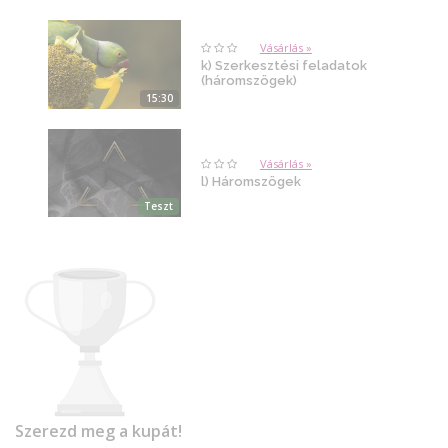
Vásárlás »
k) Szerkesztési feladatok
(háromszögek)
15:30
Vásárlás »
l) Háromszögek
Teszt
Szerezd meg a kupát!