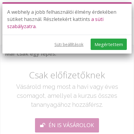
A webhely a jobb felhasználói élmény érdekében
sütiket használ. Részletekért kattints
a süti
szabályzatra.
Háromszögek
Megértettem
Süti beállítások
Már csak egy lépés:
Csak előfizetőknek
Vásárold meg most a havi vagy éves
csomagot, amellyel a kurzus összes
tananyagához hozzáférsz.
ÉN IS VÁSÁROLOK