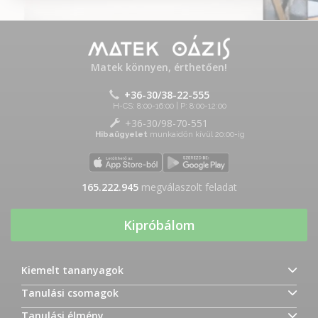
Matek könnyen, érthetően!
+36-30/38-22-555
H-CS: 8:00-16:00 | P: 8:00-12:00
+36-30/98-70-551
Hibaügyelet
munkaidőn kívül 20:00-ig
165.222.945
megválaszolt feladat
Kipróbálom
Kiemelt tananyagok
Tanulási csomagok
Tanulási élmény