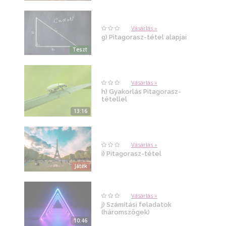
Vásárlás »
g) Pitagorasz-tétel alapjai
Teszt
Vásárlás »
h) Gyakorlás Pitagorasz-
tétellel
13:16
Vásárlás »
i) Pitagorasz-tétel
Játék
Vásárlás »
j) Számítási feladatok
(háromszögek)
10:46