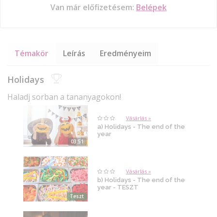
Van már előfizetésem:
Belépek
Témakör
Leírás
Eredményeim
Holidays
Haladj sorban a tananyagokon!
Vásárlás »
a) Holidays - The end of the
year
03:51
Vásárlás »
b) Holidays - The end of the
year - TESZT
Teszt