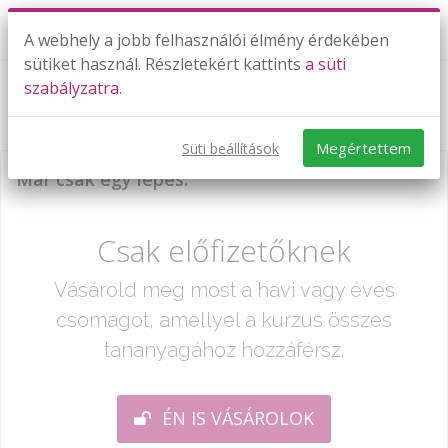
A webhely a jobb felhasználói élmény érdekében
sütiket használ. Részletekért kattints
a süti
szabályzatra.
New Year's Eve - TESZT
Megértettem
Süti beállítások
Már csak egy lépés:
Csak előfizetőknek
Vásárold meg most a havi vagy éves
csomagot, amellyel a kurzus összes
tananyagához hozzáférsz.
ÉN IS VÁSÁROLOK