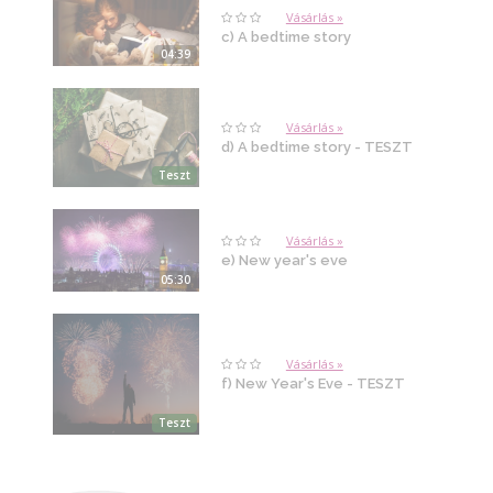
Vásárlás »
c) A bedtime story
04:39
Vásárlás »
d) A bedtime story - TESZT
Teszt
Vásárlás »
e) New year's eve
05:30
Vásárlás »
f) New Year's Eve - TESZT
Teszt