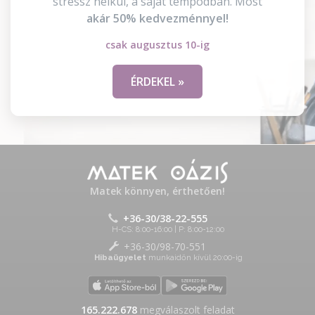
stressz nélkül, a saját tempódban. Most
akár 50% kedvezménnyel!
csak augusztus 10-ig
ÉRDEKEL »
Matek könnyen, érthetően!
+36-30/38-22-555
H-CS: 8:00-16:00 | P: 8:00-12:00
+36-30/98-70-551
Hibaügyelet
munkaidőn kívül 20:00-ig
165.222.678
megválaszolt feladat