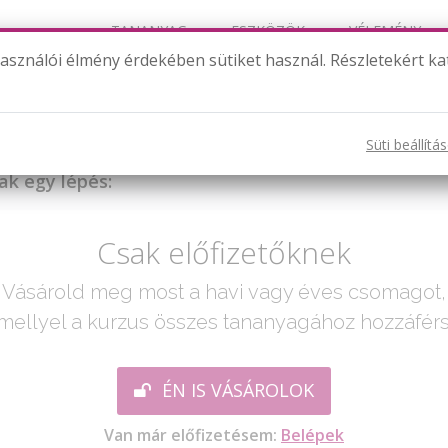
TANANYAG
ESZKÖZÖK
VÉLEMÉNY
használói élmény érdekében sütiket használ. Részletekért ka
Szögfelezés
Süti beállítá
ak egy lépés:
Csak előfizetőknek
Vásárold meg most a havi vagy éves csomagot,
mellyel a kurzus összes tananyagához hozzáférs
ÉN IS VÁSÁROLOK
Van már előfizetésem:
Belépek