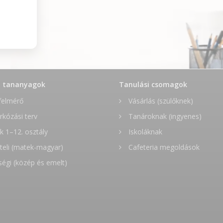
t tananyagok
Tanulási csomagok
felmérő
Vásárlás (szülőknek)
rkózási terv
Tanároknak (ingyenes)
 1–12. osztály
Iskoláknak
teli (matek-magyar)
Cafeteria megoldások
ségi (közép és emelt)