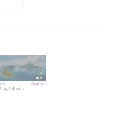
04:51
Vásárlás »
 Szögfelezés