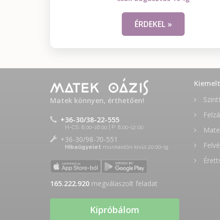
ÉRDEKEL »
Kiemel
Szint
Matek könnyen, érthetően!
Felzá
+36-30/38-22-555
H-CS: 8:00-16:00 | P: 8:00-12:00
Matek
+36-30/98-70-551
Felvé
Hibaügyelet
munkaidőn kívül 20:00-ig
Érett
165.222.981
megválaszolt feladat
Kipróbálom