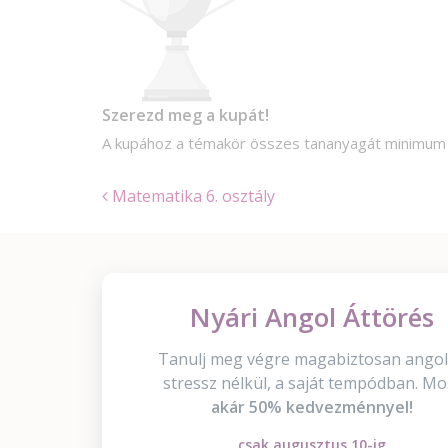
Szerezd meg a kupát!
A kupához a témakör összes tananyagát minimu
Matematika 6. osztály
Nyári Angol Áttörés
Tanulj meg végre magabiztosan angol
stressz nélkül, a saját tempódban. Mo
akár 50% kedvezménnyel!
csak augusztus 10-ig