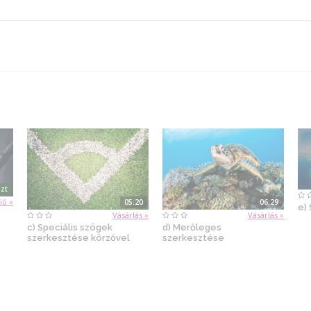
zt
ió »
05:20
06:29
e)
Vásárlás »
Vásárlás »
c) Speciális szögek
d) Merőleges
szerkesztése körzővel
szerkesztése