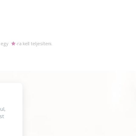
m egy
-ra kell teljesíteni.
ul,
st