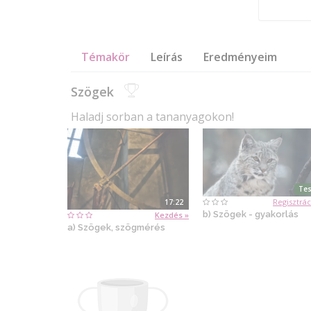
Témakör
Leírás
Eredményeim
Szögek
Haladj sorban a tananyagokon!
Tes
Regisztrác
17:22
b) Szögek - gyakorlás
Kezdés »
a) Szögek, szögmérés