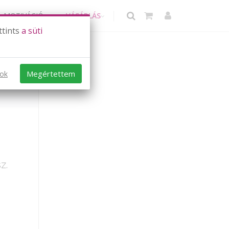
MOTIVÁCIÓ
VÁSÁRLÁS
ttints
a süti
Megértettem
sok
z.