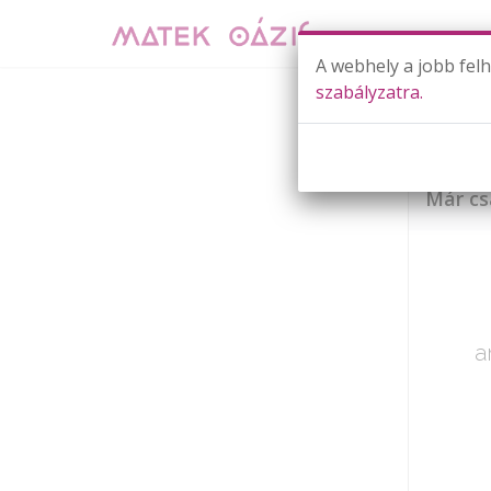
A webhely a jobb fel
szabályzatra.
Már cs
a