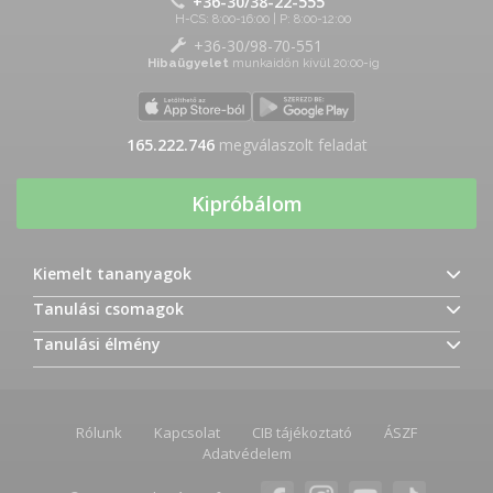
+36-30/38-22-555
H-CS: 8:00-16:00 | P: 8:00-12:00
+36-30/98-70-551
Hibaügyelet
munkaidőn kívül 20:00-ig
165.222.746
megválaszolt feladat
Kipróbálom
Kiemelt tananyagok
Tanulási csomagok
Tanulási élmény
Rólunk
Kapcsolat
CIB tájékoztató
ÁSZF
Adatvédelem