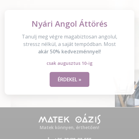
Nyári Angol Áttörés
Tanulj meg végre magabiztosan angolul,
stressz nélkül, a saját tempódban. Most
akár 50% kedvezménnyel!
csak augusztus 10-ig
ÉRDEKEL »
Matek könnyen, érthetően!