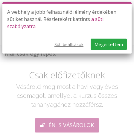
A webhely a jobb felhasználói élmény érdekében
sütiket használ. Részletekért kattints
a süti
szabályzatra.
Kör - szerkesztési feladatok II. rész
Megértettem
Süti beállítások
Már csak egy lépés:
Csak előfizetőknek
Vásárold meg most a havi vagy éves
csomagot, amellyel a kurzus összes
tananyagához hozzáférsz.
ÉN IS VÁSÁROLOK