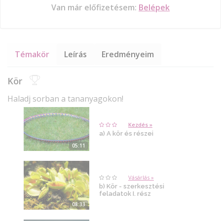
Van már előfizetésem:
Belépek
Témakör
Leírás
Eredményeim
Kör
Haladj sorban a tananyagokon!
Kezdés »
a) A kör és részei
05:11
Vásárlás »
b) Kör - szerkesztési
feladatok I. rész
08:33