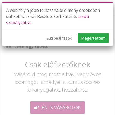
A webhely a jobb felhasználói élmény érdekében
sütiket használ. Részletekért kattints
a süti
szabályzatra.
Halmazok: Gyakorló feladatok I. rész
Megértettem
Süti beállítások
Már csak egy lépés:
Csak előfizetőknek
Vásárold meg most a havi vagy éves
csomagot, amellyel a kurzus összes
tananyagához hozzáférsz.
ÉN IS VÁSÁROLOK