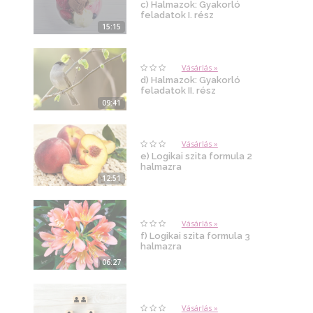
c) Halmazok: Gyakorló
feladatok I. rész
15:15
Vásárlás »
d) Halmazok: Gyakorló
feladatok II. rész
09:41
Vásárlás »
e) Logikai szita formula 2
halmazra
12:51
Vásárlás »
f) Logikai szita formula 3
halmazra
06:27
Vásárlás »