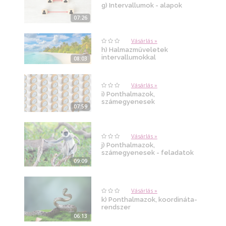
g) Intervallumok - alapok
07:26
Vásárlás »
h) Halmazműveletek
intervallumokkal
08:03
Vásárlás »
i) Ponthalmazok,
számegyenesek
07:59
Vásárlás »
j) Ponthalmazok,
számegyenesek - feladatok
09:09
Vásárlás »
k) Ponthalmazok, koordináta-
rendszer
06:13