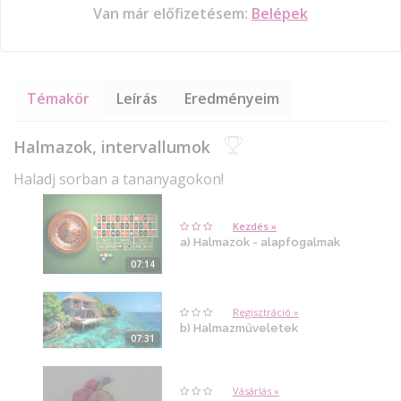
Van már előfizetésem:
Belépek
Témakör
Leírás
Eredményeim
Halmazok, intervallumok
Haladj sorban a tananyagokon!
Kezdés »
a) Halmazok - alapfogalmak
07:14
Regisztráció »
b) Halmazműveletek
07:31
Vásárlás »