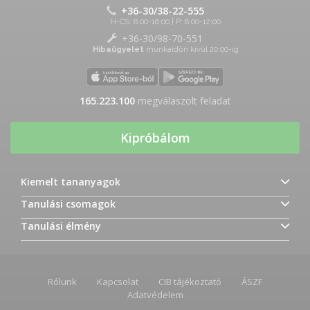
+36-30/38-22-555
H-CS: 8:00-16:00 | P: 8:00-12:00
+36-30/98-70-551
Hibaügyelet
munkaidőn kívül 20:00-ig
165.223.100
megválaszolt feladat
Kipróbálom
Kiemelt tananyagok
Tanulási csomagok
Tanulási élmény
Rólunk
Kapcsolat
CIB tájékoztató
ÁSZF
Adatvédelem