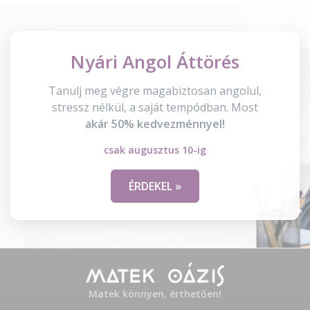
Nyári Angol Áttörés
Tanulj meg végre magabiztosan angolul,
stressz nélkül, a saját tempódban. Most
akár 50% kedvezménnyel!
csak augusztus 10-ig
ÉRDEKEL »
Matek könnyen, érthetően!