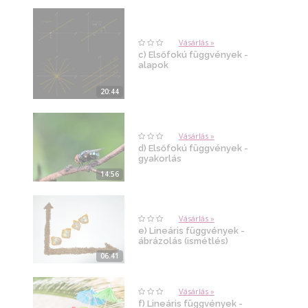
Vásárlás »
c) Elsőfokú függvények -
alapok
20:44
Vásárlás »
d) Elsőfokú függvények -
gyakorlás
14:56
Vásárlás »
e) Lineáris függvények -
ábrázolás (ismétlés)
06:41
Vásárlás »
f) Lineáris függvények -