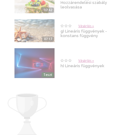
Hozzárendelési szabály
leolvasása
07:42
Vásárlás »
g) Lineáris függvények -
konstans függvény
07:17
Vásárlás »
h) Lineáris függvények
Teszt