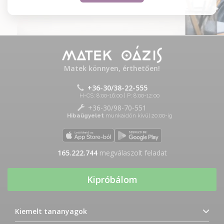
Matek könnyen, érthetően!
+36-30/38-22-555
H-CS: 8:00-16:00 | P: 8:00-12:00
+36-30/98-70-551
Hibaügyelet
munkaidőn kívül 20:00-ig
165.222.744
megválaszolt feladat
Kipróbálom
Kiemelt tananyagok