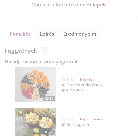
Van már előfizetésem:
Belépek
Témakör
Leírás
Eredményeim
Függvények
Haladj sorban a tananyagokon!
Kezdés »
a) Hozzárendelések,
grafikonok
09:59
Regisztráció »
b) Kördiagram
05:40