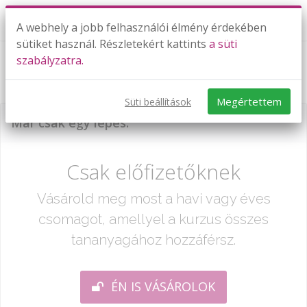
A webhely a jobb felhasználói élmény érdekében
sütiket használ. Részletekért kattints
a süti
szabályzatra.
Elsőfokú függvények - alapok
Megértettem
Süti beállítások
Már csak egy lépés:
Csak előfizetőknek
Vásárold meg most a havi vagy éves
csomagot, amellyel a kurzus összes
tananyagához hozzáférsz.
ÉN IS VÁSÁROLOK