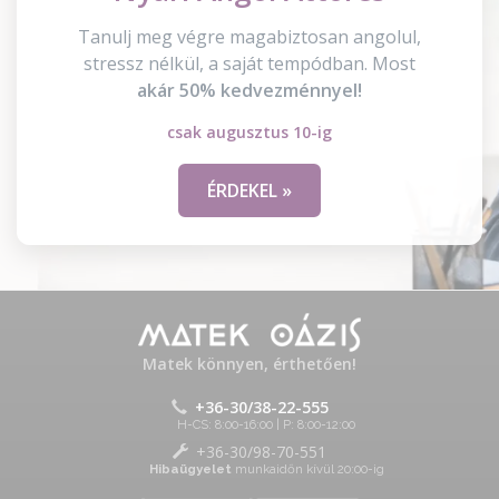
Tanulj meg végre magabiztosan angolul,
stressz nélkül, a saját tempódban. Most
akár 50% kedvezménnyel!
csak augusztus 10-ig
ÉRDEKEL »
Matek könnyen, érthetően!
+36-30/38-22-555
H-CS: 8:00-16:00 | P: 8:00-12:00
+36-30/98-70-551
Hibaügyelet
munkaidőn kívül 20:00-ig