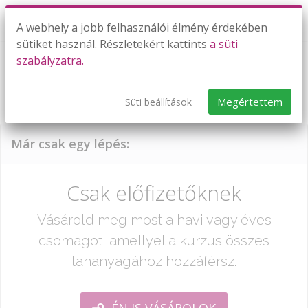
A webhely a jobb felhasználói élmény érdekében
sütiket használ. Részletekért kattints
a süti
szabályzatra.
Egész számok szorzása, osztása,
hatványozása
Megértettem
Süti beállítások
Már csak egy lépés:
Csak előfizetőknek
Vásárold meg most a havi vagy éves
csomagot, amellyel a kurzus összes
tananyagához hozzáférsz.