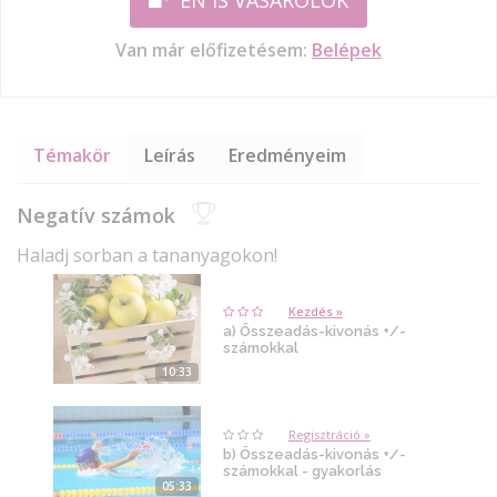
ÉN IS VÁSÁROLOK
Van már előfizetésem:
Belépek
Témakör
Leírás
Eredményeim
Negatív számok
Haladj sorban a tananyagokon!
Kezdés »
a) Összeadás-kivonás +/-
számokkal
10:33
Regisztráció »
b) Összeadás-kivonás +/-
számokkal - gyakorlás
05:33