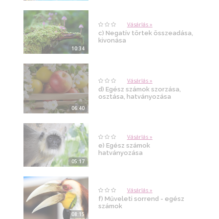
Vásárlás »
c) Negatív törtek összeadása,
kivonása
10:34
Vásárlás »
d) Egész számok szorzása,
osztása, hatványozása
06:40
Vásárlás »
e) Egész számok
hatványozása
05:17
Vásárlás »
f) Műveleti sorrend - egész
számok
08:15