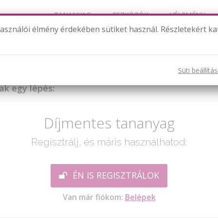
TANANYAG
ESZKÖZÖK
VÉLEMÉNY
használói élmény érdekében sütiket használ. Részletekért ka
Műveletek törtekkel
Süti beállítá
ak egy lépés:
Díjmentes tananyag
Regisztrálj, és máris használhatod:
ÉN IS REGISZTRÁLOK
Van már fiókom:
Belépek