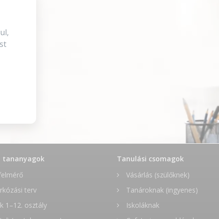
ul,
st
t tananyagok
Tanulási csomagok
felmérő
Vásárlás (szülőknek)
rkózási terv
Tanároknak (ingyenes)
 1–12. osztály
Iskoláknak