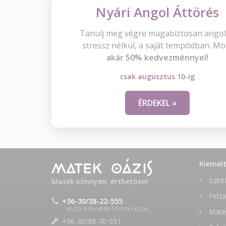
Nyári Angol Áttörés
Tanulj meg végre magabiztosan angol
stressz nélkül, a saját tempódban. Mo
akár 50% kedvezménnyel!
csak augusztus 10-ig
ÉRDEKEL »
Kiemel
Szint
Matek könnyen, érthetően!
Felzá
+36-30/38-22-555
H-CS: 8:00-16:00 | P: 8:00-12:00
Matek
+36-30/98-70-551