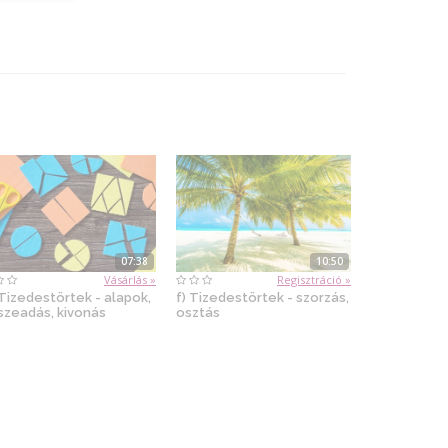
07:38
10:50
Vásárlás »
Regisztráció »
 Tizedestörtek - alapok,
f) Tizedestörtek - szorzás,
szeadás, kivonás
osztás