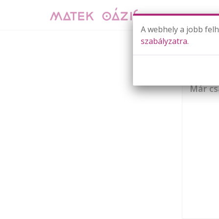
A webhely a jobb fel
szabályzatra.
Már cs