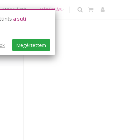
MOTIVÁCIÓ
VÁSÁRLÁS
ttints
a süti
Megértettem
sok