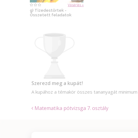
Vásárlás »
g) Tizedestörtek -
Összetett feladatok
Szerezd meg a kupát!
A kupához a témakör összes tananyagát minimu
Matematika pótvizsga 7. osztály