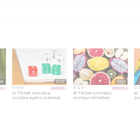
:38
07:34
07:57
ió »
Vásárlás »
Vásárlás »
c) Törtek szorzása,
d) Törtek szorzása,
e)
osztása egész számmal
osztása törtekkel
ös