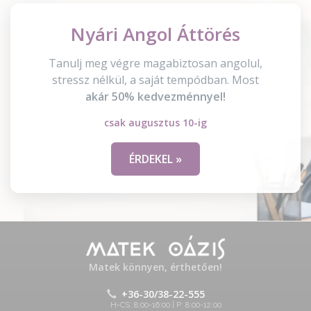
Nyári Angol Áttörés
Tanulj meg végre magabiztosan angolul,
stressz nélkül, a saját tempódban. Most
akár 50% kedvezménnyel!
csak augusztus 10-ig
ÉRDEKEL »
Matek könnyen, érthetően!
+36-30/38-22-555
H-CS: 8:00-16:00 | P: 8:00-12:00