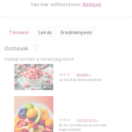
Van már előfizetésem:
Belépek
Témakör
Leírás
Eredményeim
Osztások
Haladj sorban a tananyagokon!
Kezdés »
a) Osztás bevezetése
09:14
Regisztráció »
b) Az osztás és a szorzás
kapcsolata