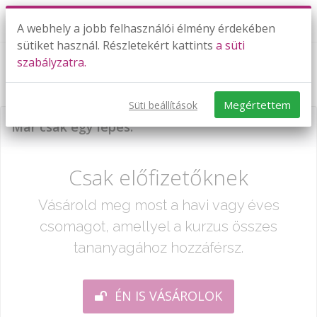
A webhely a jobb felhasználói élmény érdekében
sütiket használ. Részletekért kattints
a süti
szabályzatra.
Osztás 2-től 5-ig
Megértettem
Süti beállítások
Már csak egy lépés:
Csak előfizetőknek
Vásárold meg most a havi vagy éves
csomagot, amellyel a kurzus összes
tananyagához hozzáférsz.
ÉN IS VÁSÁROLOK