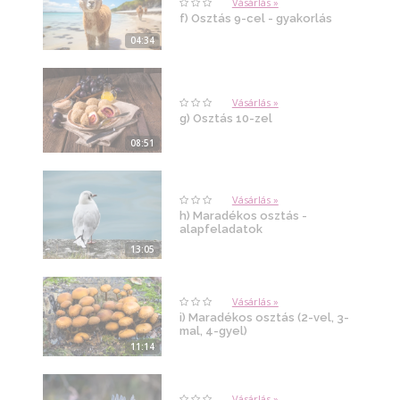
Vásárlás »
f) Osztás 9-cel - gyakorlás
04:34
Vásárlás »
g) Osztás 10-zel
08:51
Vásárlás »
h) Maradékos osztás -
alapfeladatok
13:05
Vásárlás »
i) Maradékos osztás (2-vel, 3-
mal, 4-gyel)
11:14
Vásárlás »