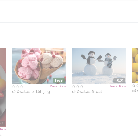
Teszt
10:01
Vásárlás »
Vásárlás »
e)
c) Osztás 2-től 5-ig
d) Osztás 8-cal
:56
ió »
s