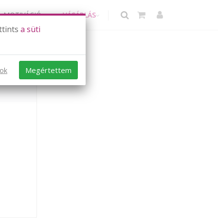
MOTIVÁCIÓ
VÁSÁRLÁS
ttints
a süti
Megértettem
sok