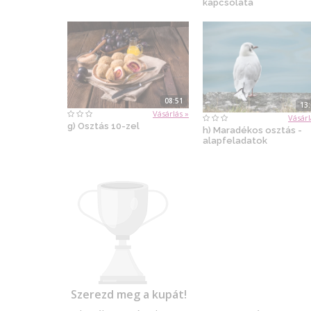
kapcsolata
08:51
13
Vásárlás »
Vásárl
g) Osztás 10-zel
h) Maradékos osztás -
alapfeladatok
Szerezd meg a kupát!