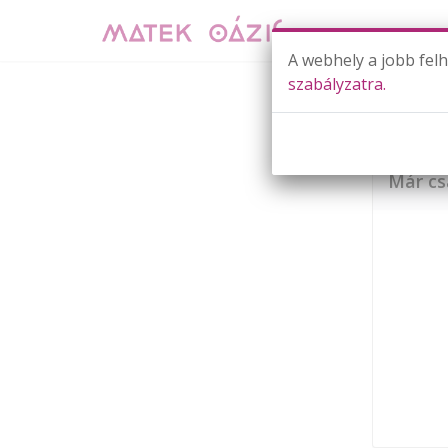
A webhely a jobb fel
szabályzatra.
Már cs