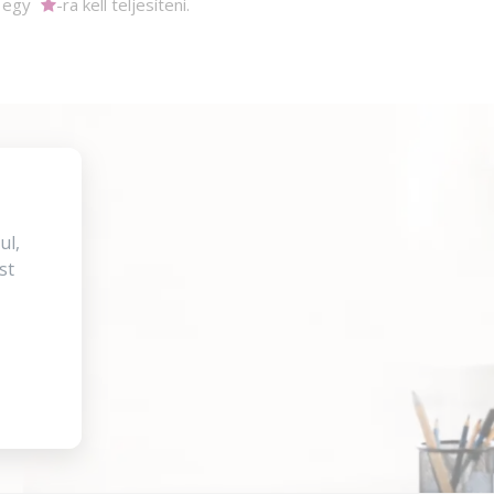
m egy
-ra kell teljesíteni.
ul,
st