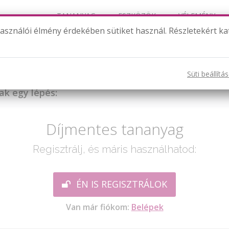
TANANYAG
ESZKÖZÖK
VÉLEMÉNY
használói élmény érdekében sütiket használ. Részletekért ka
Az osztás és a szorzás kapcsolata
Süti beállítá
ak egy lépés:
Díjmentes tananyag
Regisztrálj, és máris használhatod:
ÉN IS REGISZTRÁLOK
Van már fiókom:
Belépek