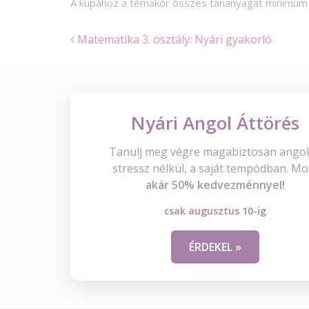
A kupához a témakör összes tananyagát minimu
Matematika 3. osztály: Nyári gyakorló
Nyári Angol Áttörés
Tanulj meg végre magabiztosan angol
stressz nélkül, a saját tempódban. Mo
akár 50% kedvezménnyel!
csak augusztus 10-ig
ÉRDEKEL »