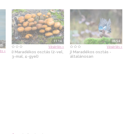
11:14
06:54
:05
Vásárlás »
Vásárlás »
ás »
i) Maradékos osztás (2-vel,
j) Maradékos osztás -
3-mal, 4-gyel)
általánosan