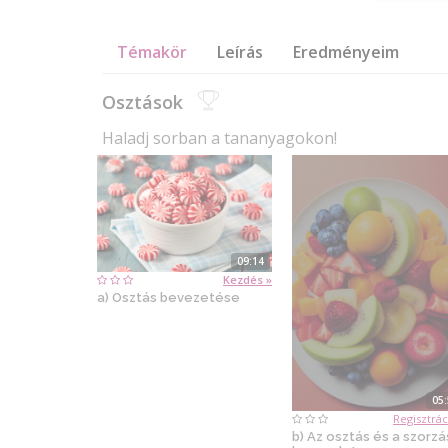
Témakör
Leírás
Eredményeim
Osztások
Haladj sorban a tananyagokon!
09:14
Kezdés »
a) Osztás bevezetése
05
Regisztrác
b) Az osztás és a szorzá