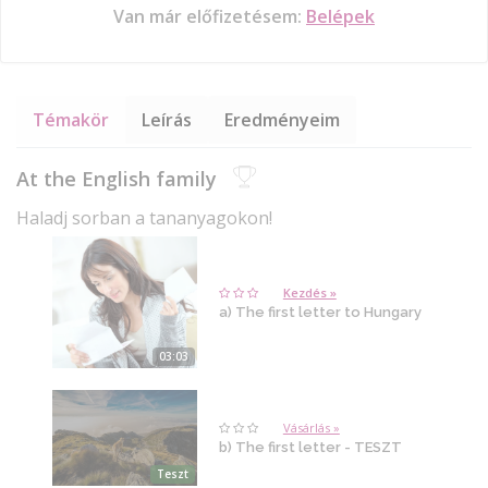
Van már előfizetésem:
Belépek
Témakör
Leírás
Eredményeim
At the English family
Haladj sorban a tananyagokon!
Kezdés »
a) The first letter to Hungary
03:03
Vásárlás »
b) The first letter - TESZT
Teszt