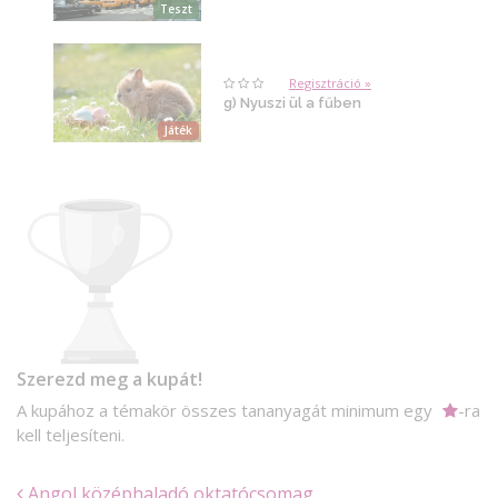
Teszt
Regisztráció »
g) Nyuszi ül a fűben
Játék
Szerezd meg a kupát!
A kupához a témakör összes tananyagát minimum egy
-ra
kell teljesíteni.
Angol középhaladó oktatócsomag