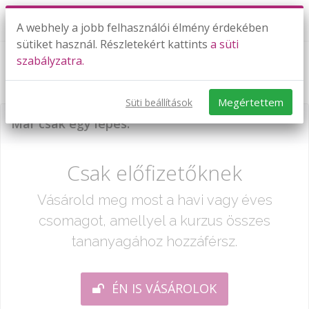
A webhely a jobb felhasználói élmény érdekében
sütiket használ. Részletekért kattints
a süti
szabályzatra.
The first letter - TESZT
Megértettem
Süti beállítások
Már csak egy lépés:
Csak előfizetőknek
Vásárold meg most a havi vagy éves
csomagot, amellyel a kurzus összes
tananyagához hozzáférsz.
ÉN IS VÁSÁROLOK