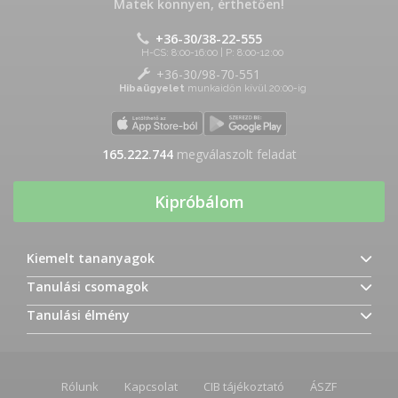
Matek könnyen, érthetően!
+36-30/38-22-555
H-CS: 8:00-16:00 | P: 8:00-12:00
+36-30/98-70-551
Hibaügyelet
munkaidőn kívül 20:00-ig
165.222.744
megválaszolt feladat
Kipróbálom
Kiemelt tananyagok
Tanulási csomagok
Tanulási élmény
Rólunk
Kapcsolat
CIB tájékoztató
ÁSZF