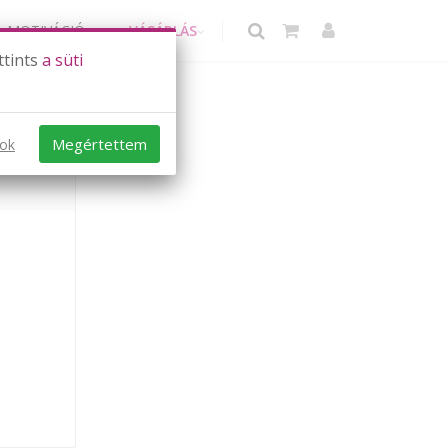
MOTIVÁCIÓ
VÁSÁRLÁS
ttints
a süti
Megértettem
sok