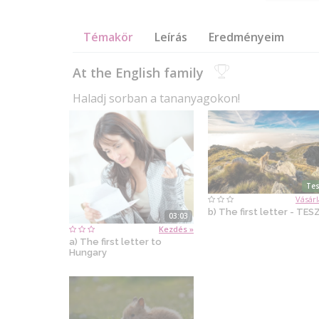
Témakör
Leírás
Eredményeim
At the English family
Haladj sorban a tananyagokon!
Tes
Vásárl
b) The first letter - TES
03:03
Kezdés »
a) The first letter to
Hungary