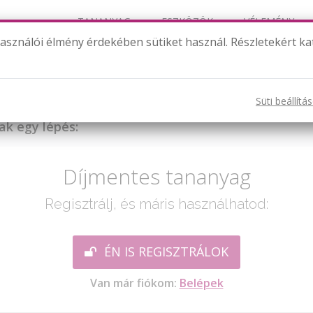
TANANYAG
ESZKÖZÖK
VÉLEMÉNY
használói élmény érdekében sütiket használ. Részletekért ka
Nyuszi ül a fűben
Süti beállítá
ak egy lépés:
Díjmentes tananyag
Regisztrálj, és máris használhatod:
ÉN IS REGISZTRÁLOK
Van már fiókom:
Belépek