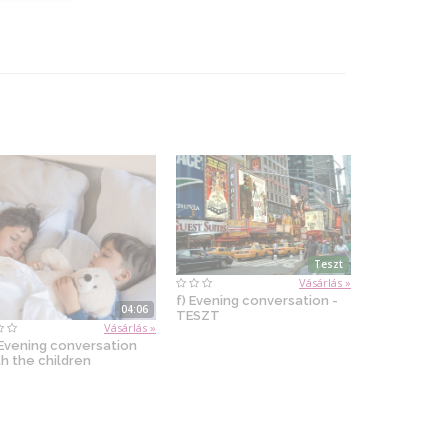
Teszt
Vásárlás »
f) Evening conversation -
04:06
TESZT
Vásárlás »
 Evening conversation
th the children