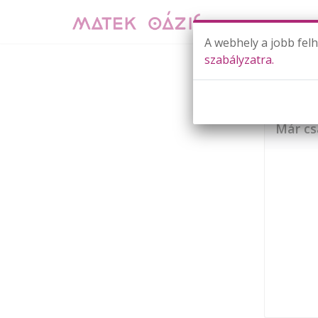
A webhely a jobb fel
szabályzatra.
Már cs