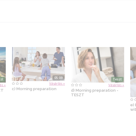
05:09
zt
Teszt
Vásárlás »
ás »
Vásárlás »
c) Morning preparation
ZT
d) Morning preparation -
TESZT
e)
wi