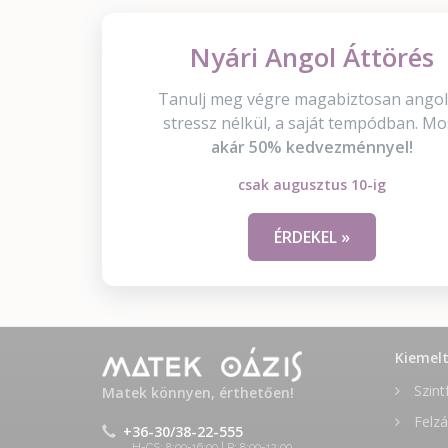
Nyári Angol Áttörés
Tanulj meg végre magabiztosan angol
stressz nélkül, a saját tempódban. Mo
akár 50% kedvezménnyel!
csak augusztus 10-ig
ÉRDEKEL »
Kiemel
Szint
Matek könnyen, érthetően!
Felzá
+36-30/38-22-555
H-CS: 8:00-16:00 | P: 8:00-12:00