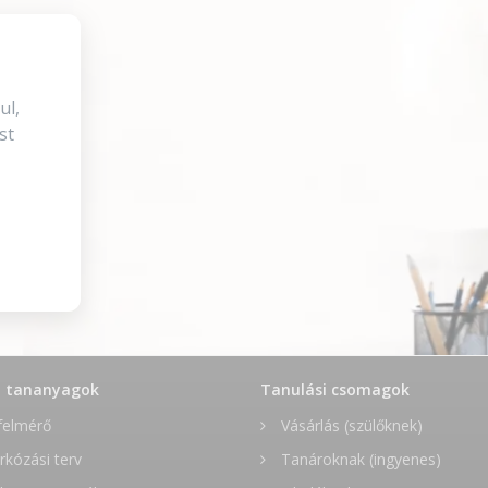
ul,
st
t tananyagok
Tanulási csomagok
felmérő
Vásárlás (szülőknek)
rkózási terv
Tanároknak (ingyenes)