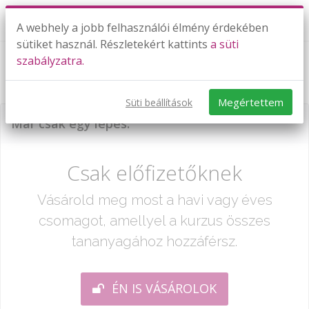
A webhely a jobb felhasználói élmény érdekében
sütiket használ. Részletekért kattints
a süti
szabályzatra.
Teszt: Logaritmus (emelt szint)
Megértettem
Süti beállítások
Már csak egy lépés:
Csak előfizetőknek
Vásárold meg most a havi vagy éves
csomagot, amellyel a kurzus összes
tananyagához hozzáférsz.
ÉN IS VÁSÁROLOK