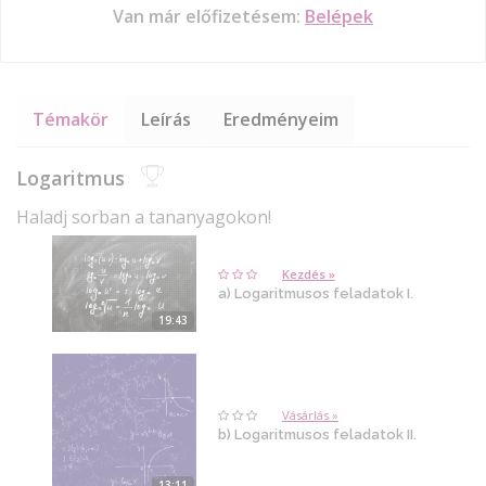
Van már előfizetésem:
Belépek
Témakör
Leírás
Eredményeim
Logaritmus
Haladj sorban a tananyagokon!
Kezdés »
a) Logaritmusos feladatok I.
19:43
Vásárlás »
b) Logaritmusos feladatok II.
13:11