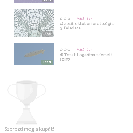
Vásárlás »
c) 2018. októberi érettségi 1-
3. feladata
21:03
Vásárlás »
d) Teszt: Logaritmus (emelt
szint)
Teszt
Szerezd meg a kupát!