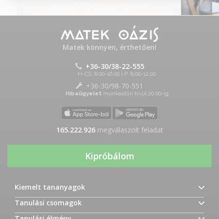
Matek könnyen, érthetően!
+36-30/38-22-555
H-CS: 8:00-16:00 | P: 8:00-12:00
+36-30/98-70-551
Hibaügyelet
munkaidőn kívül 20:00-ig
165.222.926
megválaszolt feladat
Kipróbálom
Kiemelt tananyagok
Tanulási csomagok
Tanulási élmény