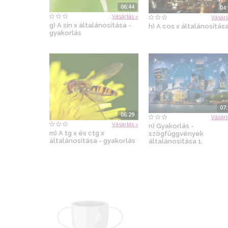
06:44
04
Vásárlás »
Vásárl
g) A sin x általánosítása -
h) A cos x általánosítás
gyakorlás
07
06:29
Vásárl
Vásárlás »
n) Gyakorlás -
m) A tg x és ctg x
szögfüggvények
általánosítása - gyakorlás
általánosítása 1.