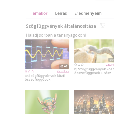
Témakör
Leírás
Eredményeim
Szögfüggvények általánosítása
Haladj sorban a tananyagokon!
06
Vásárl
05:07
b) Szögfüggvények közt
Kezdés »
összefüggések II. rész
a) Szögfüggvények közti
összefüggések