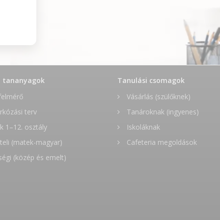
t tananyagok
Tanulási csomagok
felmérő
Vásárlás (szülőknek)
rkózási terv
Tanároknak (ingyenes)
 1–12. osztály
Iskoláknak
teli (matek-magyar)
Cafeteria megoldások
ségi (közép és emelt)