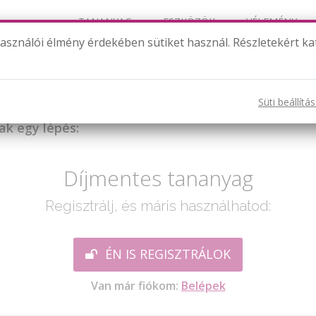
TANANYAG
ESZKÖZÖK
VÉLEMÉNY
használói élmény érdekében sütiket használ. Részletekért ka
zögfüggvények közti összefüggések - feladat
Süti beállítá
ak egy lépés:
Díjmentes tananyag
Regisztrálj, és máris használhatod:
ÉN IS REGISZTRÁLOK
Van már fiókom:
Belépek