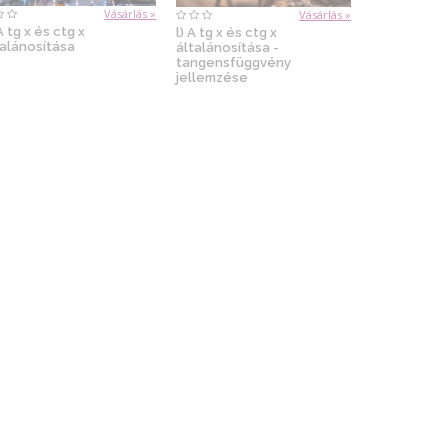
Vásárlás »
Vásárlás »
A tg x és ctg x
l) A tg x és ctg x
talánosítása
általánosítása -
tangensfüggvény
jellemzése