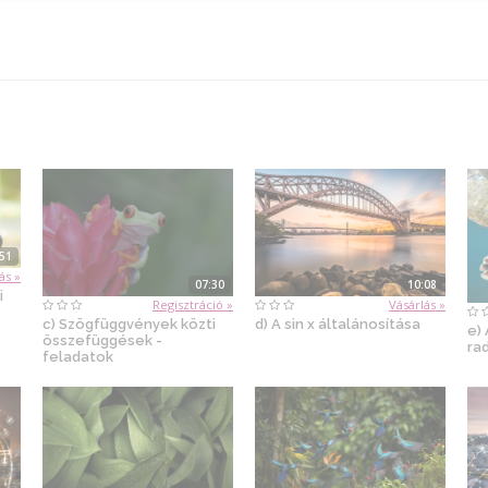
:51
ás »
07:30
10:08
i
Regisztráció »
Vásárlás »
c) Szögfüggvények közti
d) A sin x általánosítása
e) 
összefüggések -
ra
feladatok