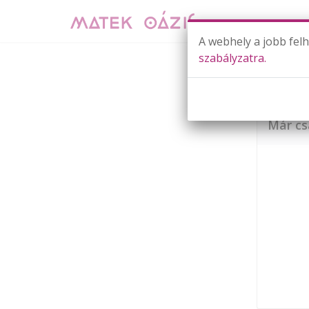
A webhely a jobb fel
szabályzatra.
S
Már cs