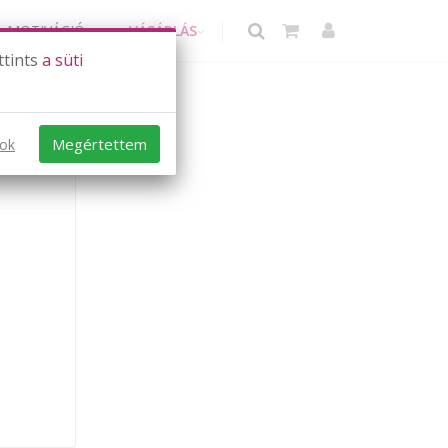
MOTIVÁCIÓ
VÁSÁRLÁS
ttints
a süti
ok
Megértettem
sok