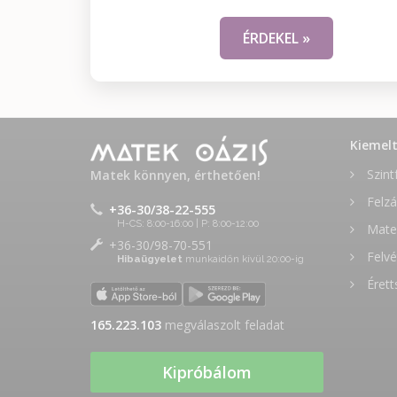
ÉRDEKEL »
Kiemel
Szint
Matek könnyen, érthetően!
Felzá
+36-30/38-22-555
H-CS: 8:00-16:00 | P: 8:00-12:00
Matek
+36-30/98-70-551
Felvé
Hibaügyelet
munkaidőn kívül 20:00-ig
Érett
165.223.103
megválaszolt feladat
Kipróbálom