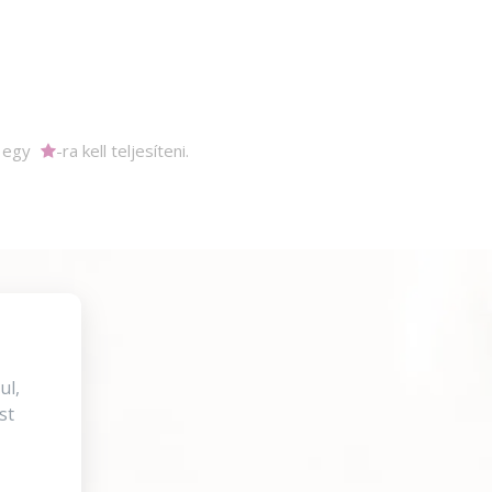
m egy
-ra kell teljesíteni.
ul,
st