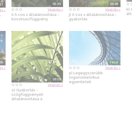
05:39
06:08
:51
Vásárlás »
Vásárlás »
k) 
ás »
ál
i) A cos x általánosítása -
j) A cos x általánosítása -
a
koszinuszfüggvény
gyakorlás
:05
Teszt
ás »
Vásárlás »
p) Legegyszerűbb
trigonometrikus
09:59
egyenletek
Vásárlás »
o) Gyakorlás -
szögfüggvények
általánosítása 2.