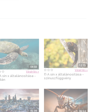
12:15
04:03
Vásárlás »
Vásárlás »
f) A sin x általánosítása -
A sin x általánosítása -
szinuszfüggvény
dián
05:09
06:54