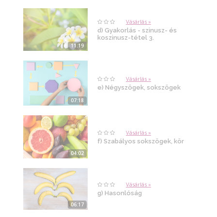
Vásárlás »
d) Gyakorlás - szinusz- és
koszinusz-tétel 3.
11:19
Vásárlás »
e) Négyszögek, sokszögek
07:18
Vásárlás »
f) Szabályos sokszögek, kör
04:02
Vásárlás »
g) Hasonlóság
06:17