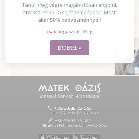
Tanulj meg végre magabiztosan angolul,
stressz nélkül, a saját tempódban. Most
akár 50% kedvezménnyel!
csak augusztus 10-ig
ÉRDEKEL »
Matek könnyen, érthetően!
+36-30/38-22-555
H-CS: 8:00-16:00 | P: 8:00-12:00
+36-30/98-70-551
Hibaügyelet
munkaidőn kívül 20:00-ig