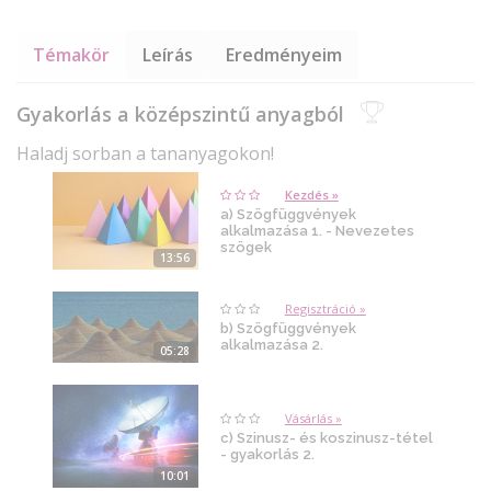
Témakör
Leírás
Eredményeim
Gyakorlás a középszintű anyagból
Haladj sorban a tananyagokon!
Kezdés »
a) Szögfüggvények
alkalmazása 1. - Nevezetes
szögek
13:56
Regisztráció »
b) Szögfüggvények
alkalmazása 2.
05:28
Vásárlás »
c) Szinusz- és koszinusz-tétel
- gyakorlás 2.
10:01