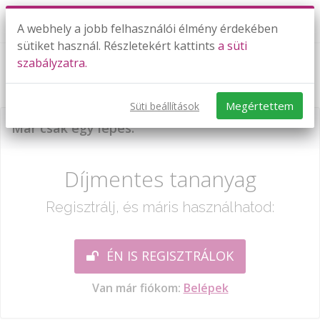
A webhely a jobb felhasználói élmény érdekében
sütiket használ. Részletekért kattints
a süti
szabályzatra.
Szögfüggvények alkalmazása 2.
Megértettem
Süti beállítások
Már csak egy lépés:
Díjmentes tananyag
Regisztrálj, és máris használhatod:
ÉN IS REGISZTRÁLOK
Van már fiókom:
Belépek