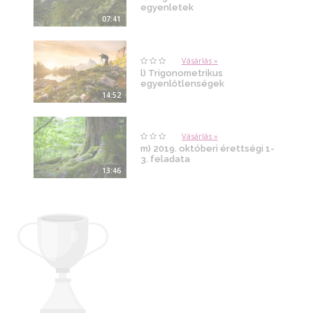
egyenletek
07:41
Vásárlás »
l) Trigonometrikus
egyenlőtlenségek
14:52
Vásárlás »
m) 2019. októberi érettségi 1-
3. feladata
13:46