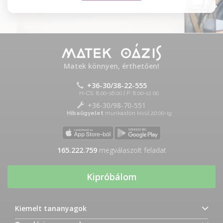
Matek könnyen, érthetően!
+36-30/38-22-555
H-CS: 8:00-16:00 | P: 8:00-12:00
+36-30/98-70-551
Hibaügyelet
munkaidőn kívül 20:00-ig
165.222.759
megválaszolt feladat
Kipróbálom
Kiemelt tananyagok