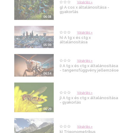
Vásárlás »
g) A cos x általánosítása -
gyakorlás
06:08
Vásárlás »
h) A tg x és ctg x
általánosítása
05:09
Vásárlás »
i) A tg x és ctg x általánosítása
- tangensfüggvény jellemzése
06:54
Vásárlás »
j) A tg x és ctg x általánosítása
- gyakorlás
06:29
Vásárlás »
k) Trigonometrikus