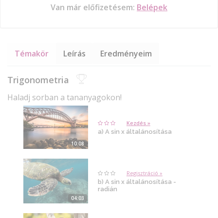
Van már előfizetésem:
Belépek
Témakör
Leírás
Eredményeim
Trigonometria
Haladj sorban a tananyagokon!
Kezdés »
a) A sin x általánosítása
10:08
Regisztráció »
b) A sin x általánosítása -
radián
04:03