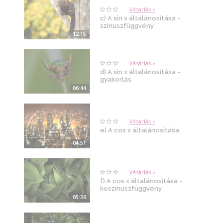
Vásárlás »
c) A sin x általánosítása -
szinuszfüggvény
12:15
Vásárlás »
d) A sin x általánosítása -
gyakorlás
06:44
Vásárlás »
e) A cos x általánosítása
04:51
Vásárlás »
f) A cos x általánosítása -
koszinuszfüggvény
05:39