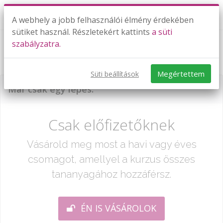
A webhely a jobb felhasználói élmény érdekében
sütiket használ. Részletekért kattints
a süti
szabályzatra.
A sin x általánosítása - gyakorlás
Megértettem
Süti beállítások
Már csak egy lépés:
Csak előfizetőknek
Vásárold meg most a havi vagy éves
csomagot, amellyel a kurzus összes
tananyagához hozzáférsz.
ÉN IS VÁSÁROLOK