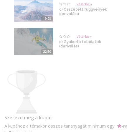
Vásárlás »
c) Összetett függvények
deriválása
19:08
Vásárlás »
d) Gyakorló feladatok
(deriválás)
22:50
Szerezd meg a kupát!
A kupához a témakör összes tananyagát minimum egy
-ra