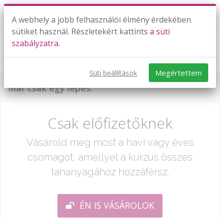
A webhely a jobb felhasználói élmény érdekében
sütiket használ. Részletekért kattints
a süti
szabályzatra.
Gyakorló feladatok (deriválás)
Megértettem
Süti beállítások
Már csak egy lépés:
Csak előfizetőknek
Vásárold meg most a havi vagy éves
csomagot, amellyel a kurzus összes
tananyagához hozzáférsz.
ÉN IS VÁSÁROLOK