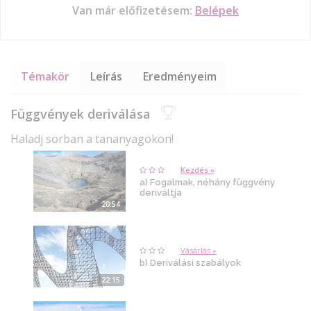
Van már előfizetésem:
Belépek
Témakör
Leírás
Eredményeim
Függvények deriválása
Haladj sorban a tananyagokon!
Kezdés »
a) Fogalmak, néhány függvény
deriváltja
20:54
Vásárlás »
b) Deriválási szabályok
22:15