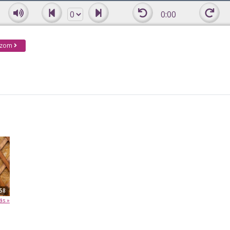
0:00
kozom
:58
ás »