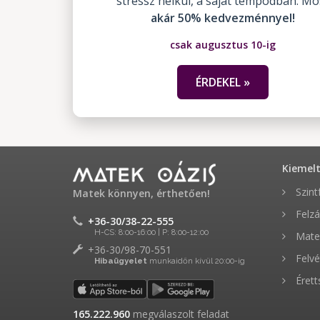
stressz nélkül, a saját tempódban. Mo
akár 50% kedvezménnyel!
csak augusztus 10-ig
ÉRDEKEL »
Kiemel
Szint
Matek könnyen, érthetően!
Felzá
+36-30/38-22-555
H-CS: 8:00-16:00 | P: 8:00-12:00
Matek
+36-30/98-70-551
Felvé
Hibaügyelet
munkaidőn kívül 20:00-ig
Érett
165.222.960
megválaszolt feladat