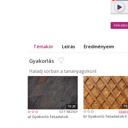
Felirat
Témakör
Leírás
Eredményeim
Gyakorlás
Haladj sorban a tananyagokon!
14
10:20
Vásárl
EZT NÉZED!
b) Gyakorló feladatok II.
a) Gyakorló feladatok