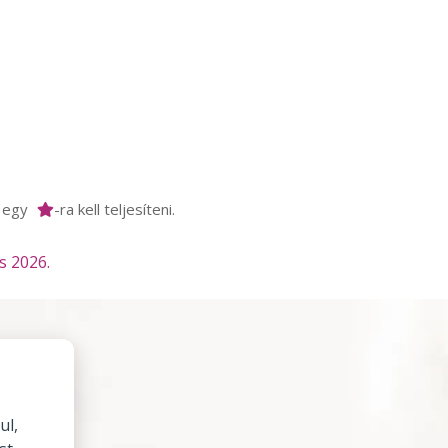
m egy
-ra kell teljesíteni.
s 2026.
ul,