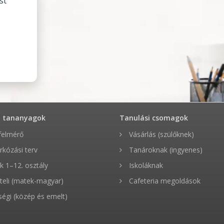
st
t tananyagok
Tanulási csomagok
felmérő
Vásárlás (szülőknek)
rkózási terv
Tanároknak (ingyenes)
 1–12. osztály
Iskoláknak
teli (matek-magyar)
Cafeteria megoldások
ségi (közép és emelt)