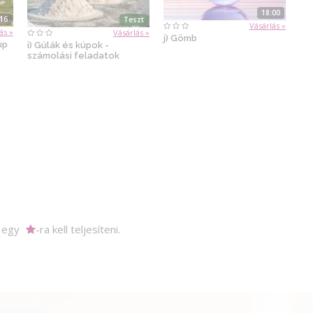
18:00
:16
Teszt
Vásárlás »
ás »
Vásárlás »
j) Gömb
úp
i) Gúlák és kúpok -
számolási feladatok
m egy
-ra kell teljesíteni.