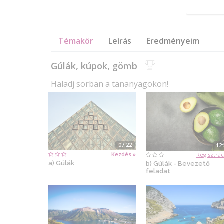
Témakör
Leírás
Eredményeim
Gúlák, kúpok, gömb
Haladj sorban a tananyagokon!
07:22
12
Kezdés »
Regisztrác
a) Gúlák
b) Gúlák - Bevezető
feladat