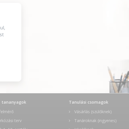
ul,
st
t tananyagok
Tanulási csomagok
felmérő
Vásárlás (szülőknek)
rkózási terv
Tanároknak (ingyenes)