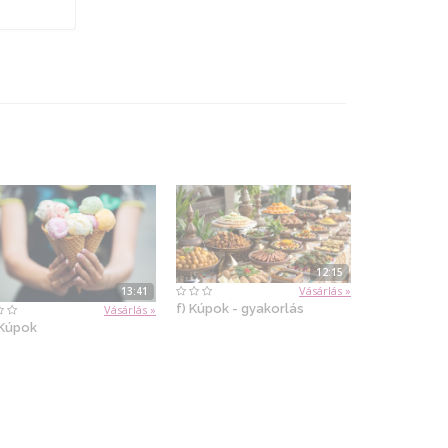
12:15
Vásárlás »
13:41
f) Kúpok - gyakorlás
Vásárlás »
 Kúpok