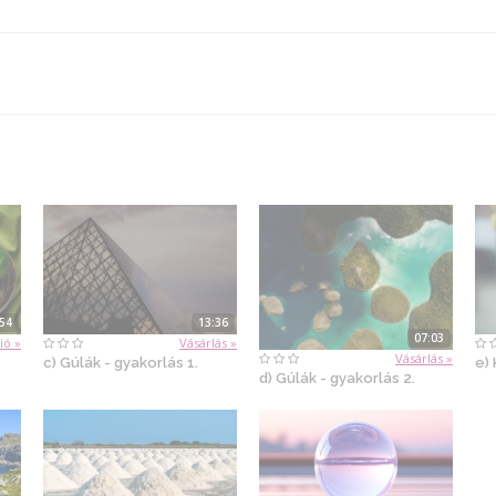
:54
13:36
07:03
ió »
Vásárlás »
Vásárlás »
c) Gúlák - gyakorlás 1.
e)
d) Gúlák - gyakorlás 2.