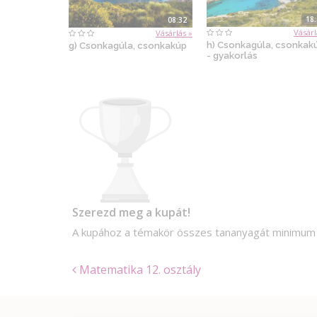
18
08:32
Vásárl
Vásárlás »
h) Csonkagúla, csonkak
g) Csonkagúla, csonkakúp
- gyakorlás
Szerezd meg a kupát!
A kupához a témakör összes tananyagát minimu
Matematika 12. osztály