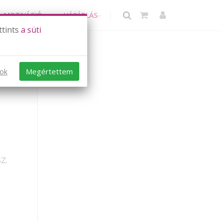
MOTIVÁCIÓ
VÁSÁRLÁS
ttints
a süti
Megértettem
sok
z.