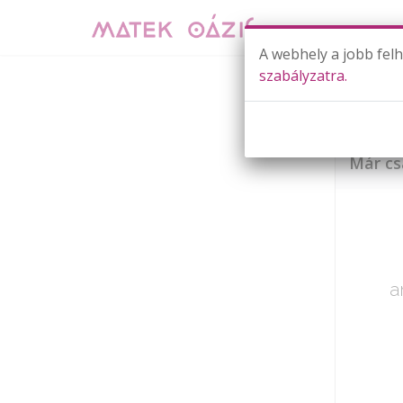
A webhely a jobb fel
szabályzatra.
Már cs
a