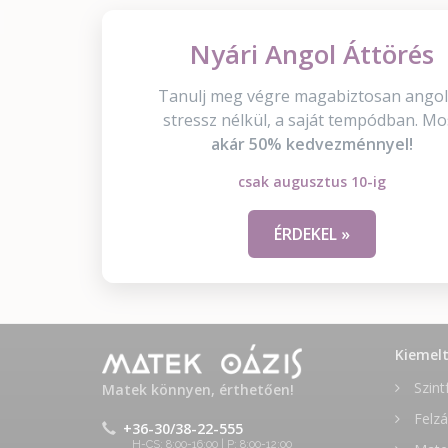
Nyári Angol Áttörés
Tanulj meg végre magabiztosan angol
stressz nélkül, a saját tempódban. Mo
akár 50% kedvezménnyel!
csak augusztus 10-ig
ÉRDEKEL »
Kiemel
Szint
Matek könnyen, érthetően!
Felzá
+36-30/38-22-555
H-CS: 8:00-16:00 | P: 8:00-12:00