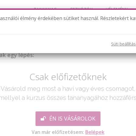
TANANYAG
ESZKÖZÖK
VÉLEMÉNY
használói élmény érdekében sütiket használ. Részletekért ka
Gúlák - gyakorlás 1.
Süti beállítá
ak egy lépés:
Csak előfizetőknek
Vásárold meg most a havi vagy éves csomagot,
mellyel a kurzus összes tananyagához hozzáférs
ÉN IS VÁSÁROLOK
Van már előfizetésem:
Belépek