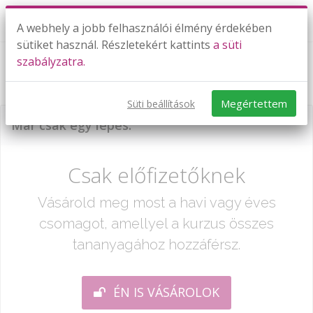
A webhely a jobb felhasználói élmény érdekében
sütiket használ. Részletekért kattints
a süti
szabályzatra.
2018. októberi érettségi 4-6. feladata
Megértettem
Süti beállítások
Már csak egy lépés:
Csak előfizetőknek
Vásárold meg most a havi vagy éves
csomagot, amellyel a kurzus összes
tananyagához hozzáférsz.
ÉN IS VÁSÁROLOK