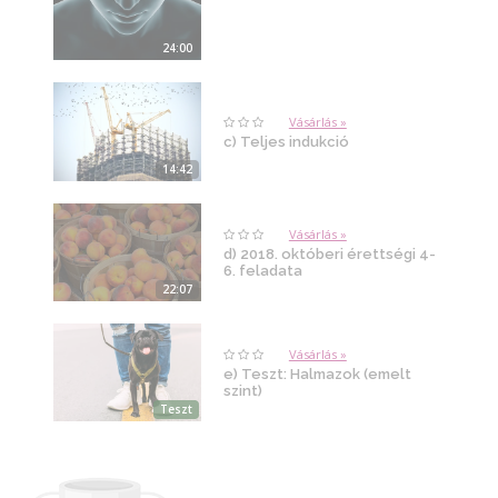
24:00
Vásárlás »
c) Teljes indukció
14:42
Vásárlás »
d) 2018. októberi érettségi 4-
6. feladata
22:07
Vásárlás »
e) Teszt: Halmazok (emelt
szint)
Teszt