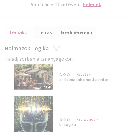
Van már előfizetésem:
Belépek
Témakör
Leírás
Eredményeim
Halmazok, logika
Haladj sorban a tananyagokon!
Kezdés »
a) Halmazok emelt szinten
20:20
Regisztráció »
b) Logika