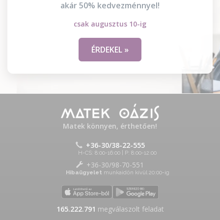
akár 50% kedvezménnyel!
csak augusztus 10-ig
ÉRDEKEL »
Matek könnyen, érthetően!
+36-30/38-22-555
H-CS: 8:00-16:00 | P: 8:00-12:00
+36-30/98-70-551
Hibaügyelet
munkaidőn kívül 20:00-ig
165.222.791
megválaszolt feladat