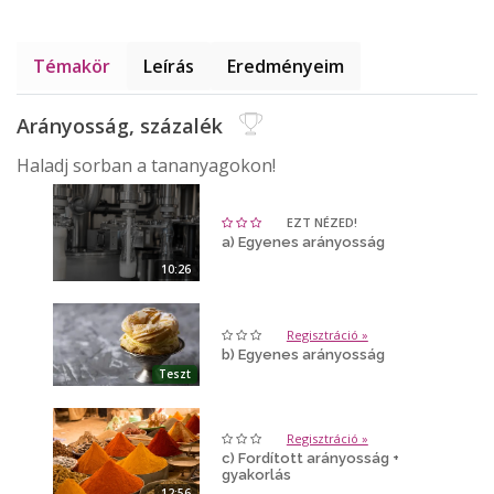
Témakör
Leírás
Eredményeim
Arányosság, százalék
Haladj sorban a tananyagokon!
EZT NÉZED!
a) Egyenes arányosság
10:26
Regisztráció »
b) Egyenes arányosság
Teszt
Regisztráció »
c) Fordított arányosság +
gyakorlás
12:56