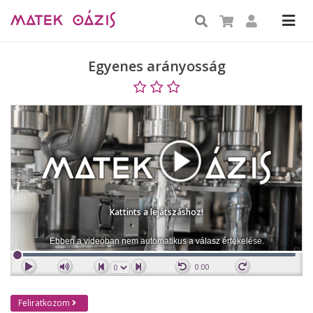
Egyenes arányosság
Kattints a lejátszáshoz!
Ebben a videóban nem automatikus a válasz értékelése.
0:00
Feliratkozom