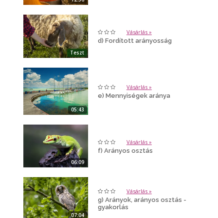
Vásárlás »
d) Fordított arányosság
Teszt
Vásárlás »
e) Mennyiségek aránya
05:43
Vásárlás »
f) Arányos osztás
06:09
Vásárlás »
g) Arányok, arányos osztás -
gyakorlás
07:04