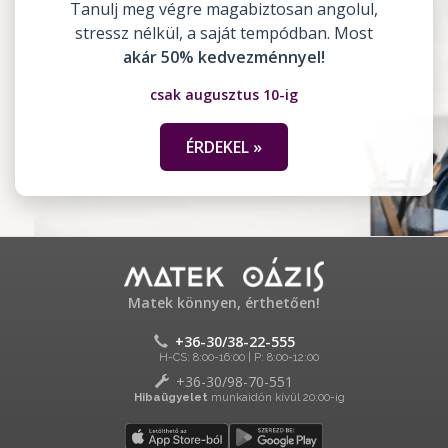
Tanulj meg végre magabiztosan angolul,
stressz nélkül, a saját tempódban. Most
akár 50% kedvezménnyel!
csak augusztus 10-ig
ÉRDEKEL »
Matek könnyen, érthetően!
+36-30/38-22-555
H-CS: 8:00-16:00 | P: 8:00-12:00
+36-30/98-70-551
Hibaügyelet
munkaidőn kívül 20:00-ig