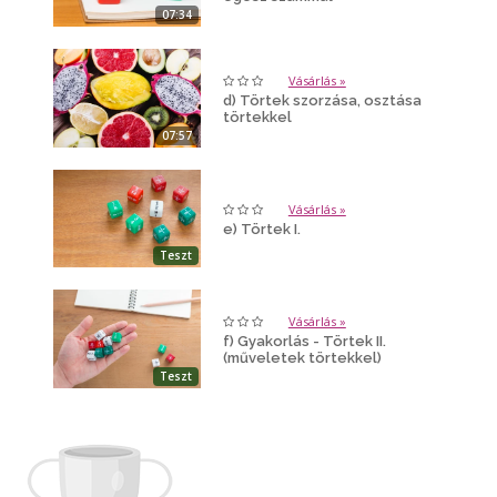
07:34
Vásárlás »
d) Törtek szorzása, osztása
törtekkel
07:57
Vásárlás »
e) Törtek I.
Teszt
Vásárlás »
f) Gyakorlás - Törtek II.
(műveletek törtekkel)
Teszt