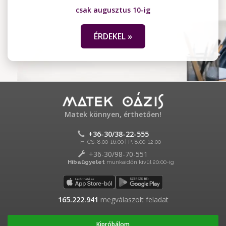
csak augusztus 10-ig
ÉRDEKEL »
Matek könnyen, érthetően!
+36-30/38-22-555
H-CS: 8:00-16:00 | P: 8:00-12:00
+36-30/98-70-551
Hibaügyelet
munkaidőn kívül 20:00-ig
165.222.941
megválaszolt feladat
Kipróbálom