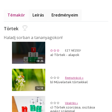
Témakör
Leírás
Eredményeim
Törtek
Haladj sorban a tananyagokon!
EZT NÉZED!
a) Törtek - alapok
08:26
Regisztráció »
b) Műveletek törtekkel
14:38
Vásárlás »
c) Törtek szorzása, osztása
egész számmal