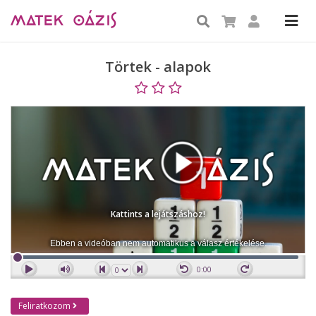
Törtek - alapok
Kattints a lejátszáshoz!
Ebben a videóban nem automatikus a válasz értékelése.
0:00
Feliratkozom