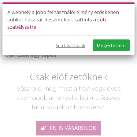
A webhely a jobb felhasználói élmény érdekében
sütiket használ. Részletekért kattints
a süti
szabályzatra.
Testek térfogata - folytatás + gyakorlás
Megértettem
Süti beállítások
Már csak egy lépés:
Csak előfizetőknek
Vásárold meg most a havi vagy éves
csomagot, amellyel a kurzus összes
tananyagához hozzáférsz.
ÉN IS VÁSÁROLOK