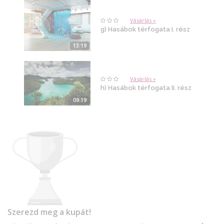
Vásárlás »
g) Hasábok térfogata I. rész
13:19
Vásárlás »
h) Hasábok térfogata II. rész
09:19
Szerezd meg a kupát!