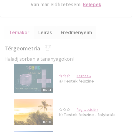
Van már előfizetésem:
Belépek
Témakör
Leírás
Eredményeim
Térgeometria
Haladj sorban a tananyagokon!
Kezdés »
a) Testek felszíne
06:04
Regisztráció »
b) Testek felszíne - folytatás
07:00