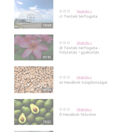
Vásárlás »
c) Testek térfogata
10:59
Vásárlás »
d) Testek térfogata -
folytatás + gyakorlás
07:35
Vásárlás »
e) Hasábok tulajdonságai
07:51
Vásárlás »
f) Hasábok felszíne
15:51