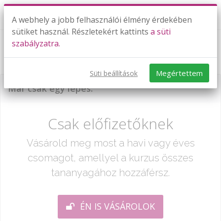
A webhely a jobb felhasználói élmény érdekében
sütiket használ. Részletekért kattints
a süti
szabályzatra.
Parciális integrálás
Megértettem
Süti beállítások
Már csak egy lépés:
Csak előfizetőknek
Vásárold meg most a havi vagy éves
csomagot, amellyel a kurzus összes
tananyagához hozzáférsz.
ÉN IS VÁSÁROLOK