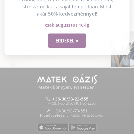
stressz nélkül, a saját tempódban. Most
akár 50% kedvezménnyel!
csak augusztus 10-ig
ÉRDEKEL »
Matek könnyen, érthetően!
+36-30/38-22-555
H-CS: 8:00-16:00 | P: 8:00-12:00
+36-30/98-70-551
Hibaügyelet
munkaidőn kívül 20:00-ig