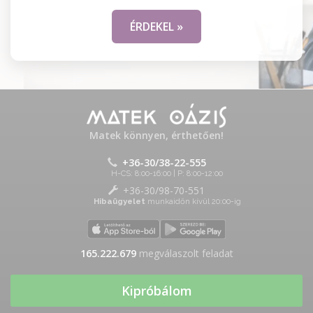
ÉRDEKEL »
Matek könnyen, érthetően!
+36-30/38-22-555
H-CS: 8:00-16:00 | P: 8:00-12:00
+36-30/98-70-551
Hibaügyelet
munkaidőn kívül 20:00-ig
165.222.679
megválaszolt feladat
Kipróbálom