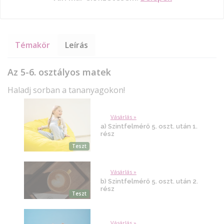
Témakör
Leírás
Az 5-6. osztályos matek
Haladj sorban a tananyagokon!
Vásárlás »
a) Szintfelmérő 5. oszt. után 1.
rész
Teszt
Vásárlás »
b) Szintfelmérő 5. oszt. után 2.
rész
Teszt
Vásárlás »