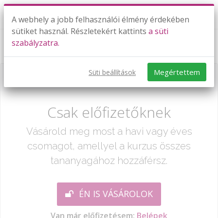
A webhely a jobb felhasználói élmény érdekében
sütiket használ. Részletekért kattints
a süti
szabályzatra.
Szintfelmérő 5. oszt. után 2. rész
Megértettem
Süti beállítások
Már csak egy lépés:
Csak előfizetőknek
Vásárold meg most a havi vagy éves
csomagot, amellyel a kurzus összes
tananyagához hozzáférsz.
ÉN IS VÁSÁROLOK
Van már előfizetésem:
Belépek