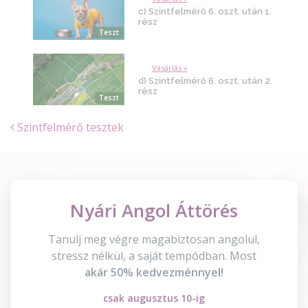
c) Szintfelmérő 6. oszt. után 1.
rész
Teszt
Vásárlás »
d) Szintfelmérő 6. oszt. után 2.
rész
Teszt
Szintfelmérő tesztek
Nyári Angol Áttörés
Tanulj meg végre magabiztosan angolul,
stressz nélkül, a saját tempódban. Most
akár 50% kedvezménnyel!
csak augusztus 10-ig