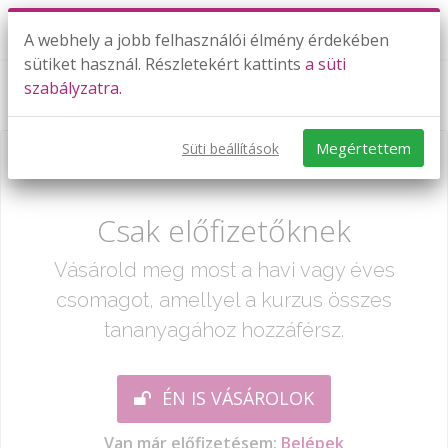
A webhely a jobb felhasználói élmény érdekében
sütiket használ. Részletekért kattints
a süti
szabályzatra.
Német megszállás és holokauszt
Megértettem
Süti beállítások
Már csak egy lépés:
Csak előfizetőknek
Vásárold meg most a havi vagy éves
csomagot, amellyel a kurzus összes
tananyagához hozzáférsz.
ÉN IS VÁSÁROLOK
Van már előfizetésem:
Belépek