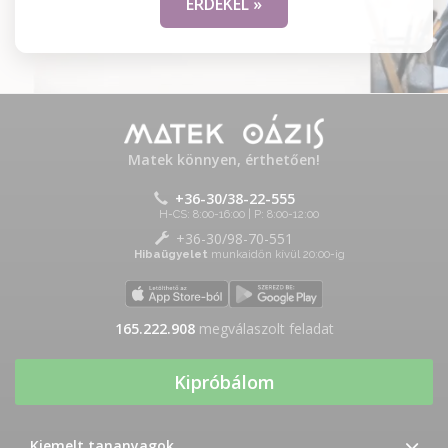
ÉRDEKEL »
Matek könnyen, érthetően!
+36-30/38-22-555
H-CS: 8:00-16:00 | P: 8:00-12:00
+36-30/98-70-551
Hibaügyelet
munkaidőn kívül 20:00-ig
165.222.908
megválaszolt feladat
Kipróbálom
Kiemelt tananyagok