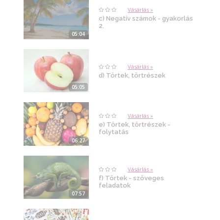
Vásárlás »
c) Negatív számok - gyakorlás
2.
05:04
Vásárlás »
d) Törtek, törtrészek
05:05
Vásárlás »
e) Törtek, törtrészek -
folytatás
06:27
Vásárlás »
f) Törtek - szöveges
feladatok
07:57