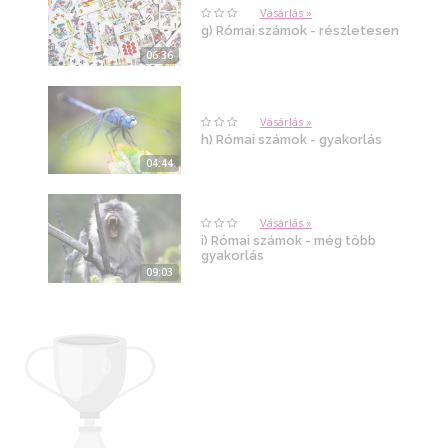
Vásárlás »
g) Római számok - részletesen
06:36
Vásárlás »
h) Római számok - gyakorlás
04:44
Vásárlás »
i) Római számok - még több
gyakorlás
09:03