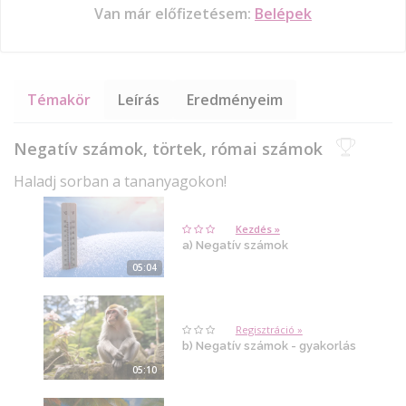
Van már előfizetésem:
Belépek
Témakör
Leírás
Eredményeim
Negatív számok, törtek, római számok
Haladj sorban a tananyagokon!
Kezdés »
a) Negatív számok
05:04
Regisztráció »
b) Negatív számok - gyakorlás
05:10