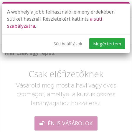
A webhely a jobb felhasználói élmény érdekében
sütiket használ. Részletekért kattints
a süti
szabályzatra.
Negatív számok - gyakorlás 2.
Megértettem
Süti beállítások
Már csak egy lépés:
Csak előfizetőknek
Vásárold meg most a havi vagy éves
csomagot, amellyel a kurzus összes
tananyagához hozzáférsz.
ÉN IS VÁSÁROLOK