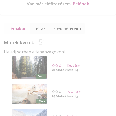
Van már előfizetésem:
Belépek
Témakör
Leírás
Eredményeim
Matek kvízek
Haladj sorban a tananyagokon!
Kezdés »
a) Matek kvíz 14.
Teszt
Vásárlás »
b) Matek kvíz 13.
Teszt