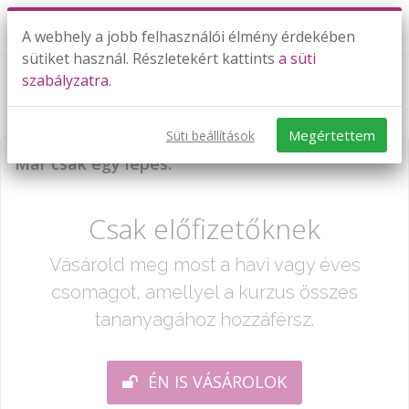
A webhely a jobb felhasználói élmény érdekében
sütiket használ. Részletekért kattints
a süti
szabályzatra.
Hegyesszögek szögfüggvényei
Megértettem
Süti beállítások
Már csak egy lépés:
Csak előfizetőknek
Vásárold meg most a havi vagy éves
csomagot, amellyel a kurzus összes
tananyagához hozzáférsz.
ÉN IS VÁSÁROLOK