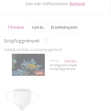
Van már előfizetésem:
Belépek
Témakör
Leírás
Eredményeim
Szögfüggvények
Haladj sorban a tananyagokon!
Vásárlás »
a) Hegyesszögek
szögfüggvényei
Játék