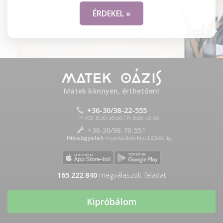
ÉRDEKEL »
Matek könnyen, érthetően!
+36-30/38-22-555
H-CS: 8:00-16:00 | P: 8:00-12:00
+36-30/98-70-551
Hibaügyelet
munkaidőn kívül 20:00-ig
165.222.840
megválaszolt feladat
Kipróbálom