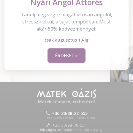
Nyári Angol Áttörés
Tanulj meg végre magabiztosan angolul,
stressz nélkül, a saját tempódban. Most
akár 50% kedvezménnyel!
csak augusztus 10-ig
ÉRDEKEL »
Matek könnyen, érthetően!
+36-30/38-22-555
H-CS: 8:00-16:00 | P: 8:00-12:00
+36-30/98-70-551
Hibaügyelet
munkaidőn kívül 20:00-ig