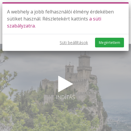
A webhely a jobb felhasználói élmény érdekében
sütiket használ. Részletekért kattints
a süti
szabályzatra.
Angolul számok 100-ig!
Süti beállítások
Megértettem
INDÍTÁS