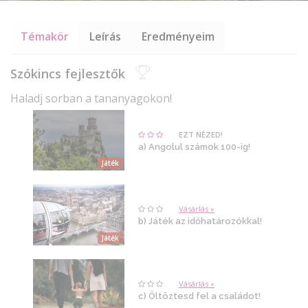
Témakör
Leírás
Eredményeim
Szókincs fejlesztők
Haladj sorban a tananyagokon!
EZT NÉZED!
a) Angolul számok 100-ig!
Játék
Vásárlás »
b) Játék az időhatározókkal!
Játék
Vásárlás »
c) Öltöztesd fel a családot!