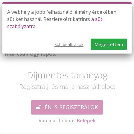
A webhely a jobb felhasználói élmény érdekében
sütiket használ. Részletekért kattints
a süti
szabályzatra.
Ism: számolás 100-ig 2.
Megértettem
Süti beállítások
Már csak egy lépés:
Díjmentes tananyag
Regisztrálj, és máris használhatod:
ÉN IS REGISZTRÁLOK
Van már fiókom:
Belépek