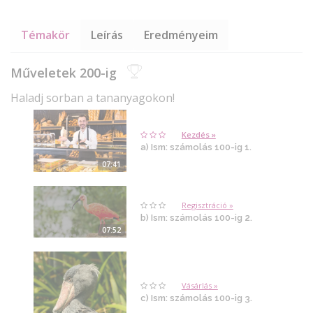
Témakör
Leírás
Eredményeim
Műveletek 200-ig
Haladj sorban a tananyagokon!
Kezdés »
a) Ism: számolás 100-ig 1.
07:41
Regisztráció »
b) Ism: számolás 100-ig 2.
07:52
Vásárlás »
c) Ism: számolás 100-ig 3.