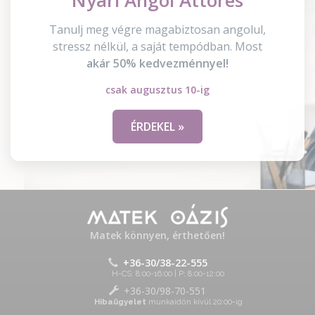
Tanulj meg végre magabiztosan angolul,
stressz nélkül, a saját tempódban. Most
akár 50% kedvezménnyel!
csak augusztus 10-ig
ÉRDEKEL »
Matek könnyen, érthetően!
+36-30/38-22-555
H-CS: 8:00-16:00 | P: 8:00-12:00
+36-30/98-70-551
Hibaügyelet
munkaidőn kívül 20:00-ig