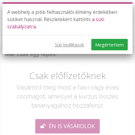
A webhely a jobb felhasználói élmény érdekében
sütiket használ. Részletekért kattints
a süti
szabályzatra.
Számok 8-ig I. rész
Megértettem
Süti beállítások
Már csak egy lépés:
Csak előfizetőknek
Vásárold meg most a havi vagy éves
csomagot, amellyel a kurzus összes
tananyagához hozzáférsz.
ÉN IS VÁSÁROLOK