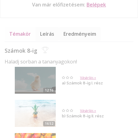
Van már előfizetésem:
Belépek
Témakör
Leírás
Eredményeim
Számok 8-ig
Haladj sorban a tananyagokon!
Vásárlás »
a) Számok 8-ig I. rész
12:16
Vásárlás »
b) Számok 8-ig II. rész
16:52