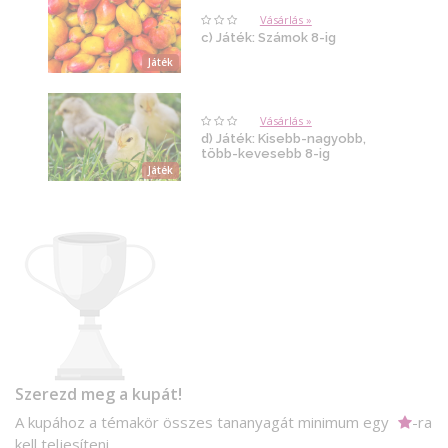
Vásárlás »
c) Játék: Számok 8-ig
Játék
Vásárlás »
d) Játék: Kisebb-nagyobb,
több-kevesebb 8-ig
Játék
Szerezd meg a kupát!
A kupához a témakör összes tananyagát minimum egy
-ra
kell teljesíteni.