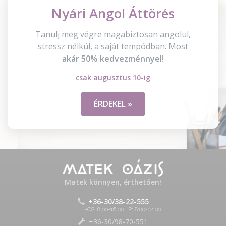
Nyári Angol Áttörés
Tanulj meg végre magabiztosan angolul,
stressz nélkül, a saját tempódban. Most
akár 50% kedvezménnyel!
csak augusztus 10-ig
ÉRDEKEL »
Matek könnyen, érthetően!
+36-30/38-22-555
H-CS: 8:00-16:00 | P: 8:00-12:00
+36-30/98-70-551