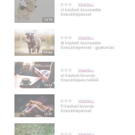
Vásárlás »
c) Írásbeli összeadás
tízesátlépéssel
12:19
Vásárlás »
d) Írásbeli összeadás
tízesátlépéssel - gyakorlás
11:59
Vásárlás »
e) Írásbeli kivonás
tízesátlépés nélkül
10:34
Vásárlás »
f) Írásbeli kivonás
tízesátlépéssel
11:35
Vásárlás »