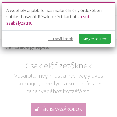
A webhely a jobb felhasználói élmény érdekében
sütiket használ. Részletekért kattints
a süti
szabályzatra.
Írásbeli összeadás tízesátlépéssel
Megértettem
Süti beállítások
Már csak egy lépés:
Csak előfizetőknek
Vásárold meg most a havi vagy éves
csomagot, amellyel a kurzus összes
tananyagához hozzáférsz.
ÉN IS VÁSÁROLOK