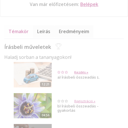
Van már előfizetésem:
Belépek
Témakör
Leírás
Eredményeim
Írásbeli műveletek
Haladj sorban a tananyagokon!
Kezdés »
a) Írásbeli összeadás 1.
12:21
Regisztráció »
b) Írásbeli összeadás -
gyakorlás
04:56