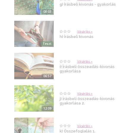
g) Írásbeli kivonás - gyakorlás
08:03
Vásárlás »
h) Írásbeli kivonás
Teszt
Vásárlás »
i) Írásbeli összeadás-kivonás
gyakorlása
06:57
Vásárlás »
j) Írásbeli összeadás-kivonás
gyakorlása 2.
12:09
Vásárlás »
k) Összefoglalás 1.