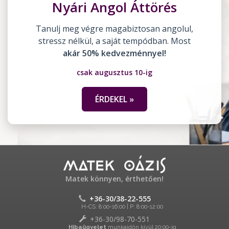
Nyári Angol Áttörés
Tanulj meg végre magabiztosan angolul,
stressz nélkül, a saját tempódban. Most
akár 50% kedvezménnyel!
csak augusztus 10-ig
ÉRDEKEL »
Matek könnyen, érthetően!
+36-30/38-22-555
H-CS: 8:00-16:00 | P: 8:00-12:00
+36-30/98-70-551
Hibaügyelet
munkaidőn kívül 20:00-ig