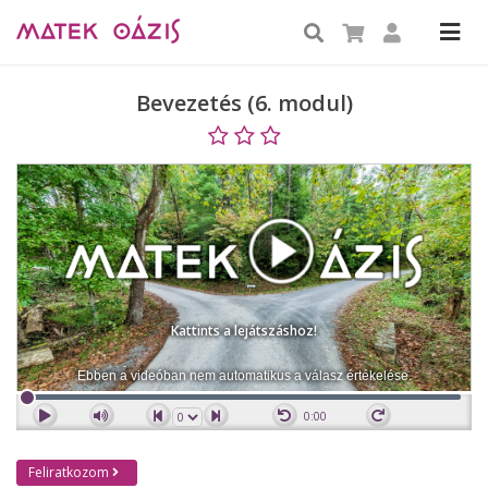
Bevezetés (6. modul)
Kattints a lejátszáshoz!
Ebben a videóban nem automatikus a válasz értékelése.
0:00
Feliratkozom