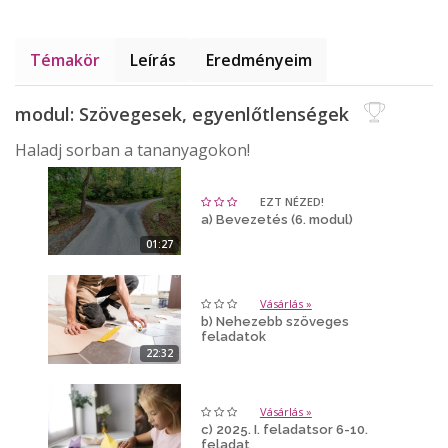
Témakör
Leírás
Eredményeim
modul: Szövegesek, egyenlőtlenségek
Haladj sorban a tananyagokon!
EZT NÉZED!
a) Bevezetés (6. modul)
01:27
Vásárlás »
b) Nehezebb szöveges
feladatok
22:32
Vásárlás »
c) 2025. I. feladatsor 6-10.
feladat