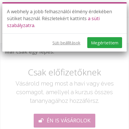
A webhely a jobb felhasználói élmény érdekében
sütiket használ. Részletekért kattints
a süti
szabályzatra.
Arányos osztás
Megértettem
Süti beállítások
Már csak egy lépés:
Csak előfizetőknek
Vásárold meg most a havi vagy éves
csomagot, amellyel a kurzus összes
tananyagához hozzáférsz.
ÉN IS VÁSÁROLOK