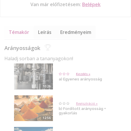
Van már előfizetésem:
Belépek
Témakör
Leírás
Eredményeim
Arányosságok
Haladj sorban a tananyagokon!
Kezdés »
a) Egyenes arányosság
10:26
Regisztráció »
b) Fordított arányosság +
gyakorlás
12:56