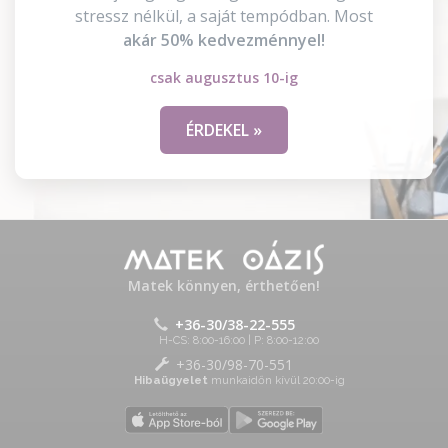
stressz nélkül, a saját tempódban. Most
akár 50% kedvezménnyel!
csak augusztus 10-ig
ÉRDEKEL »
Matek könnyen, érthetően!
+36-30/38-22-555
H-CS: 8:00-16:00 | P: 8:00-12:00
+36-30/98-70-551
Hibaügyelet
munkaidőn kívül 20:00-ig